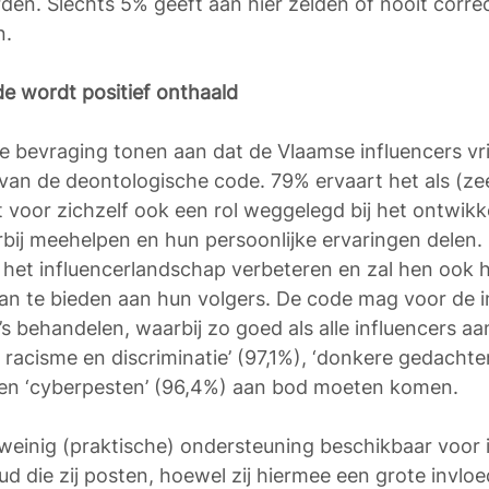
n. Slechts 5% geeft aan hier zelden of nooit correc
. 
e wordt positief onthaald 
e bevraging tonen aan dat de Vlaamse influencers vrij
van de deontologische code. 79% ervaart het als (zee
 voor zichzelf ook een rol weggelegd bij het ontwikk
rbij meehelpen en hun persoonlijke ervaringen delen.
 het influencerlandschap verbeteren en zal hen ook 
 aan te bieden aan hun volgers. De code mag voor de i
s behandelen, waarbij zo goed als alle influencers aa
, racisme en discriminatie’ (97,1%), ‘donkere gedacht
 en ‘cyberpesten’ (96,4%) aan bod moeten komen. 
 weinig (praktische) ondersteuning beschikbaar voor 
ud die zij posten, hoewel zij hiermee een grote invloe