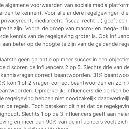
 de algemene voorwaarden van sociale media platfor
rden te kennen). Voor alle andere regelgevingen die
. privacyrecht, mediarecht, fiscaal recht …) geeft ee
te te zijn. Vooral de groep van macro- en mega-influ
rde kennis van de regelgeving groter is. Ook influen
an beter op de hoogte te zijn van de geldende rege
 laatste geen garantie op meer succes in een objectie
eld scoren de influencers 2 op 5. Slechts drie van d
le kennisvragen correct beantwoorden. 31% beantwoo
 60% kon 1 of 2 vragen correct beantwoorden en zo’n
beantwoorden. Opmerkelijk: influencers die denken be
de regelgeving hebben niet noodzakelijk daadwerkeli
an de regels. Toch betekent dit niet dat de regelgevi
zighoudt. Slechts 1 op de 3 influencers geeft aan hele
ving en meer dan 90% van de influencers voelt zich 