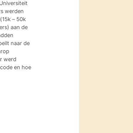
niversiteit 
rs werden 
(15k – 50k 
ers) aan de 
adden 
eilt naar de 
arop 
r werd 
 code en hoe 