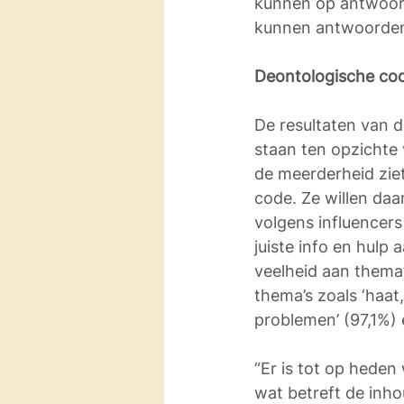
kunnen op antwoorde
kunnen antwoorden
Deontologische cod
De resultaten van d
staan ten opzichte 
de meerderheid ziet
code. Ze willen daa
volgens influencers
juiste info en hulp
veelheid aan thema’
thema’s zoals ‘haat
problemen’ (97,1%)
“Er is tot op heden
wat betreft de inho