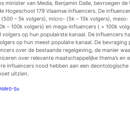
 minister van Media, Benjamin Dalle, bevroegen de U
de Hogeschool 179 Vlaamse influencers. De influence
(500 – 5k volgers), micro- (5k – 15k volgers), meso- 
0k – 100k volgers) en mega-influencers ( > 100k volg
 volgers op hun populairste kanaal. De influencers h
lgers op hun meest populaire kanaal. De bevraging p
uencers over de bestaande regelgeving, de manier wa
iceren over relevante maatschappelijke thema’s en e
re influencers nood hebben aan een deontologische
oet uitzien. 
udNWr0-So