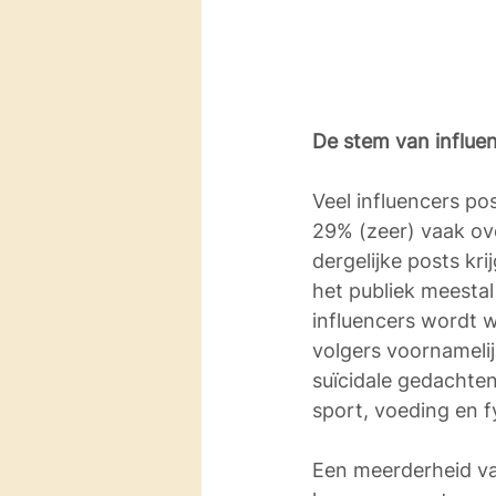
De stem van influen
Veel influencers po
29% (zeer) vaak ove
dergelijke posts kri
het publiek meestal 
influencers wordt w
volgers voornameli
suïcidale gedachten
sport, voeding en f
Een meerderheid van