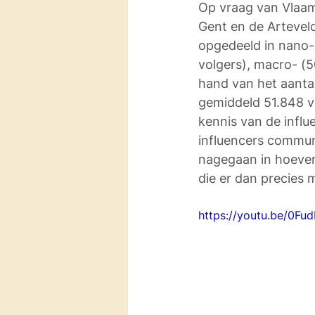
Op vraag van Vlaams
Gent en de Artevel
opgedeeld in nano- 
volgers), macro- (5
hand van het aantal
gemiddeld 51.848 vo
kennis van de infl
influencers commun
nagegaan in hoever
die er dan precies m
https://youtu.be/0F