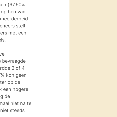
men (67,60% 
 op hen van 
n meerderheid 
encers stelt 
cers met een 
ls. 
ve 
e bevraagde 
rdde 3 of 4 
 7% kon geen 
ter op de 
jk een hogere 
ng de 
maal niet na te 
niet steeds 