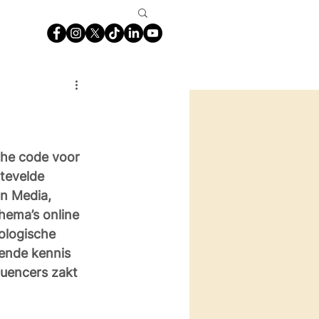
che code voor 
rtevelde 
n Media, 
hema’s online 
ologische 
oende kennis 
uencers zakt 