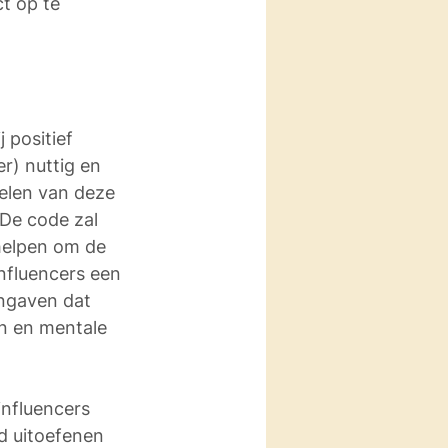
t op te 
 positief 
r) nuttig en 
elen van deze 
 De code zal 
helpen om de 
nfluencers een 
ngaven dat  
en en mentale 
influencers 
d uitoefenen 