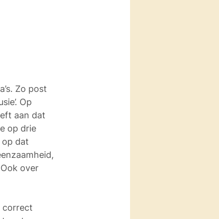
’s. Zo post 
sie’. Op 
eft aan dat 
e op drie 
 op dat 
eenzaamheid, 
 Ook over 
 correct 