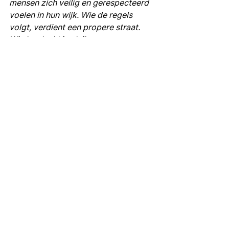
mensen zich veilig en gerespecteerd 
voelen in hun wijk. Wie de regels 
volgt, verdient een propere straat. 
Wie hardnekkig sluikstort, moet 
weten dat de pakkans reëel is. De 
regering heeft de juiste ambitie 
uitgesproken. Nu moet die ambitie 
snel zichtbaar worden op het terrein. 
We hebben nood aan meer 
medewerkers die sluikstorters 
kunnen opsporen en meer middelen, 
zoals slimme camera’s.
”
Alles weergeven
Gerelateerde posts