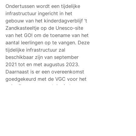
Ondertussen wordt een tijdelijke 
infrastructuur ingericht in het 
gebouw van het kinderdagverblijf ’t 
Zandkasteeltje op de Unesco-site 
van het GO! om de toename van het 
aantal leerlingen op te vangen. Deze 
tijdelijke infrastructuur zal 
beschikbaar zijn van september 
2021 tot en met augustus 2023. 
Daarnaast is er een overeenkomst 
goedgekeurd met de VGC voor het 
gebruik van een aantal ruimten op 
de site van Campus Comenius in 
Koekelberg. Op die manier wordt 
gezorgd voor de continuïteit van de 
werking.