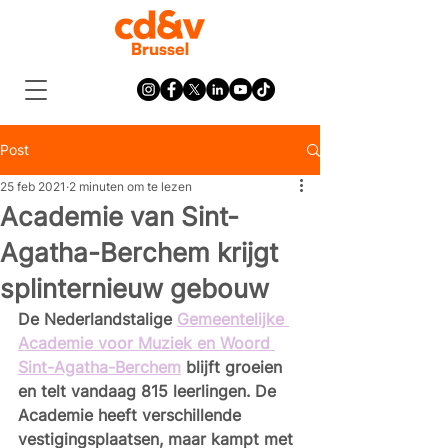
Post
25 feb 2021
2 minuten om te lezen
Academie van Sint-
Agatha-Berchem krijgt
splinternieuw gebouw
De Nederlandstalige 
Gemeentelijke 
Academie voor Muziek en Woord 
Sint-Agatha-Berchem
 blijft groeien 
en telt vandaag 815 leerlingen. De 
Academie heeft verschillende 
vestigingsplaatsen, maar kampt met 