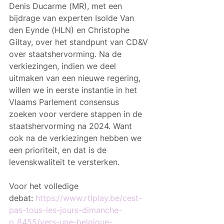
Denis Ducarme (MR), met een 
bijdrage van experten Isolde Van 
den Eynde (HLN) en Christophe 
Giltay, over het standpunt van CD&V 
over staatshervorming. Na de 
verkiezingen, indien we deel 
uitmaken van een nieuwe regering, 
willen we in eerste instantie in het 
Vlaams Parlement consensus 
zoeken voor verdere stappen in de 
staatshervorming na 2024. Want 
ook na de verkiezingen hebben we 
een prioriteit, en dat is de 
levenskwaliteit te versterken.
Voor het volledige 
debat: 
https://www.rtlplay.be/cest-
pas-tous-les-jours-dimanche-
p_8455/vers-une-belgique-