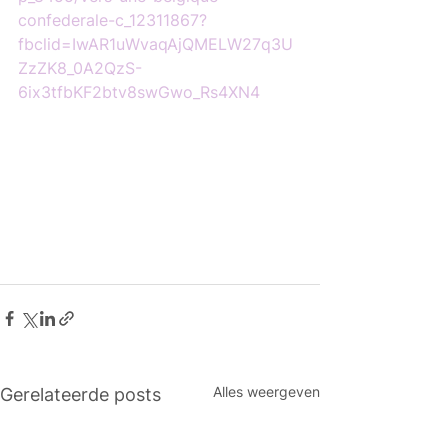
confederale-c_12311867?
fbclid=IwAR1uWvaqAjQMELW27q3U
ZzZK8_0A2QzS-
6ix3tfbKF2btv8swGwo_Rs4XN4
Alles weergeven
Gerelateerde posts