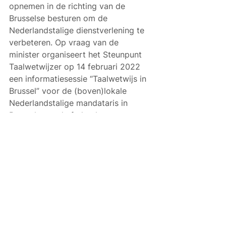
opnemen in de richting van de 
Brusselse besturen om de 
Nederlandstalige dienstverlening te 
verbeteren. Op vraag van de 
minister organiseert het Steunpunt 
Taalwetwijzer op 14 februari 2022 
een informatiesessie “Taalwetwijs in 
Brussel” voor de (boven)lokale 
Nederlandstalige mandataris in 
Brussel over de federale 
taalwetgeving in Brussel.
U vindt het jaarverslag via 
deze link
.
Alles weergeven
Gerelateerde posts