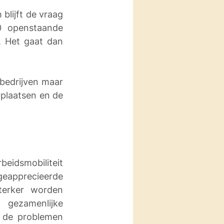
lijft de vraag 
0 openstaande 
 Het gaat dan 
edrijven maar 
plaatsen en de 
idsmobiliteit 
eapprecieerde 
erker worden 
ezamenlijke 
 de problemen 