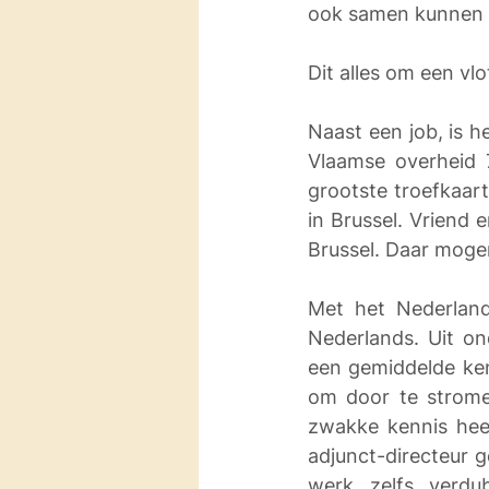
ook samen kunnen 
Dit alles om een vl
Naast een job, is he
Vlaamse overheid 7
grootste troefkaart
in Brussel. Vriend 
Brussel. Daar mogen
Met het Nederland
Nederlands. Uit o
een gemiddelde ken
om door te strome
zwakke kennis heef
adjunct-directeur g
werk zelfs verdu