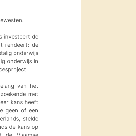
 gewesten.
s investeert de 
 rendeert: de 
alig onderwijs 
g onderwijs in 
cesproject.
elang van het 
kzoekende met 
er kans heeft 
e geen of een 
rlands, stelde 
nds de kans op 
t de Vlaamse 