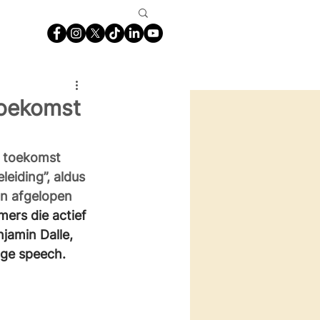
toekomst
e toekomst 
eiding”, aldus 
an afgelopen 
ers die actief 
jamin Dalle, 
ige speech.