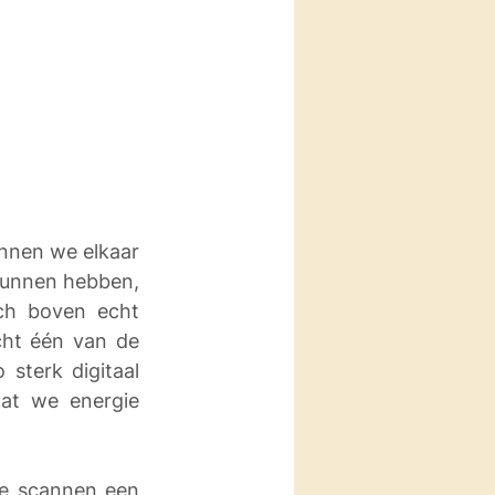
nnen we elkaar 
kunnen hebben, 
och boven echt 
cht één van de 
terk digitaal 
at we energie 
e scannen een 