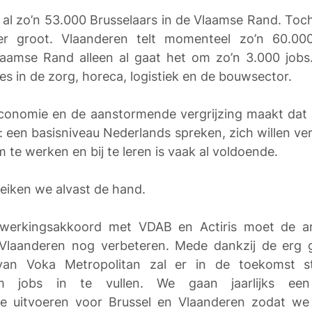
l zo’n 53.000 Brusselaars in de Vlaamse Rand. Toch b
er groot. Vlaanderen telt momenteel zo’n 60.00
laamse Rand alleen al gaat het om zo’n 3.000 jobs.
es in de zorg, horeca, logistiek en de bouwsector. 
onomie en de aanstormende vergrijzing maakt dat b
n: een basisniveau Nederlands spreken, zich willen ver
te werken en bij te leren is vaak al voldoende.
eiken we alvast de hand. 
erkingsakkoord met VDAB en Actiris moet de arbe
 Vlaanderen nog verbeteren. Mede dankzij de erg g
van Voka Metropolitan zal er in de toekomst st
 jobs in te vullen. We gaan jaarlijks een g
se uitvoeren voor Brussel en Vlaanderen zodat we