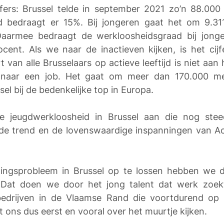
fers: Brussel telde in september 2021 zo’n 88.000 
d bedraagt er 15%. Bij jongeren gaat het om 9.311
aarmee bedraagt de werkloosheidsgraad bij jonger
ocent. Als we naar de inactieven kijken, is het cij
t van alle Brusselaars op actieve leeftijd is niet aan
naar een job. Het gaat om meer dan 170.000 men
el bij de bedenkelijke top in Europa.
jeugdwerkloosheid in Brussel aan die nog steeds
e trend en de lovenswaardige inspanningen van Acti
lingsprobleem in Brussel op te lossen hebben we d
 Dat doen we door het jong talent dat werk zoekt 
drijven in de Vlaamse Rand die voortdurend op z
ons dus eerst en vooral over het muurtje kijken. 