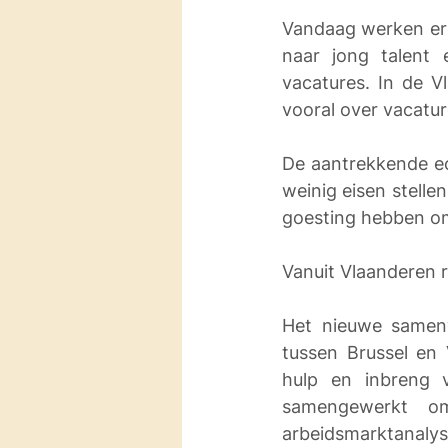
Vandaag werken er a
naar jong talent 
vacatures. In de V
vooral over vacatur
De aantrekkende ec
weinig eisen stelle
goesting hebben om 
Vanuit Vlaanderen r
Het nieuwe samenw
tussen Brussel en
hulp en inbreng 
samengewerkt om
arbeidsmarktanaly