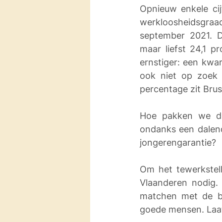
Opnieuw enkele cij
werkloosheidsgraa
september 2021. D
maar liefst 24,1 pr
ernstiger: een kwar
ook niet op zoek 
percentage zit Bruss
Hoe pakken we de 
ondanks een dalend
jongerengarantie?
Om het tewerkstel
Vlaanderen nodig.
matchen met de be
goede mensen. Laat 