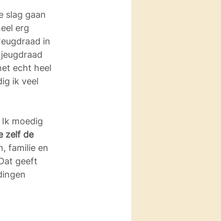
e slag gaan 
eel erg 
 Jeugdraad in 
 jeugdraad 
het echt heel 
g ik veel 
. Ik moedig 
e zelf de 
 familie en 
Dat geeft 
dingen 