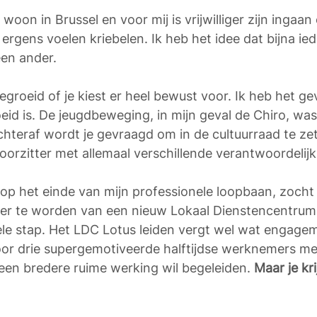
 woon in Brussel en voor mij is vrijwilliger zijn ingaan
rgens voelen kriebelen. Ik heb het idee dat bijna ied
een ander.
groeid of je kiest er heel bewust voor. Ik heb het gev
eid is. De jeugdbeweging, in mijn geval de Chiro, wa
Achteraf wordt je gevraagd om in de cultuurraad te ze
voorzitter met allemaal verschillende verantwoordelij
r, op het einde van mijn professionele loopbaan, zoch
er te worden van een nieuw Lokaal Dienstencentrum 
le stap. Het LDC Lotus leiden vergt wel wat engagem
or drie supergemotiveerde halftijdse werknemers met
een bredere ruime werking wil begeleiden. 
Maar je kri