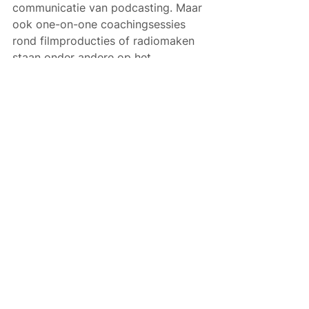
communicatie van podcasting. Maar 
ook one-on-one coachingsessies 
rond filmproducties of radiomaken 
staan onder andere op het 
programma. 
Alles weergeven
Gerelateerde posts