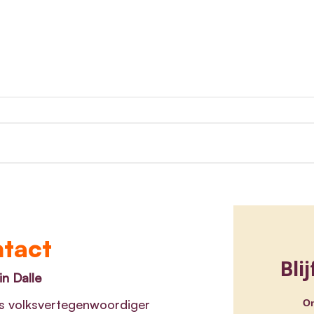
Symbolen van GoedGezien
Medi
waarschuwen kijkers voor
char
n
mogelijks schadelijke inhoud
van 
kwet
tact
n Dalle
s volksvertegenwoordiger