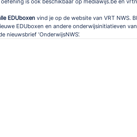
 oefening is ook beschikbaar op 
mediawijs.be
 en 
vrt
alle EDUboxen
 vind je op 
de website van VRT NWS
. B
ieuwe EDUboxen en andere onderwijsinitiatieven v
 de nieuwsbrief ‘
OnderwijsNWS
’.