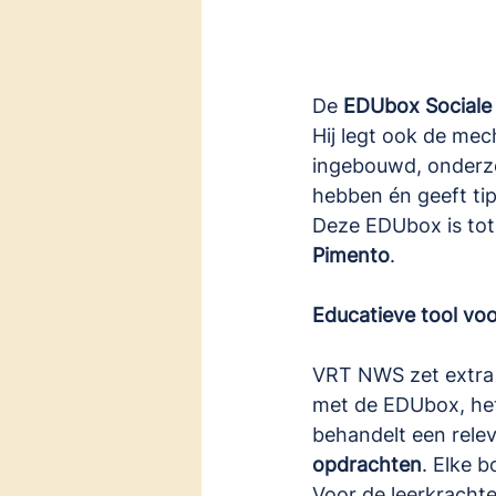
De 
EDUbox Sociale
Hij legt ook de mec
ingebouwd, onderzo
hebben én geeft ti
Deze EDUbox is to
Pimento
.
Educatieve tool voo
VRT NWS zet extra 
met 
de EDUbox
, h
behandelt een relev
opdrachten
. Elke 
Voor de leerkrachte