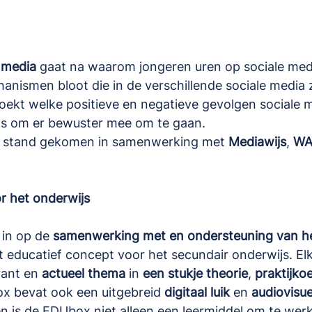
 media
 gaat na waarom jongeren uren op sociale med
hanismen bloot die in de verschillende sociale media z
ekt welke positieve en negatieve gevolgen sociale 
ps om er bewuster mee om te gaan.
t stand gekomen in samenwerking met 
Mediawijs
, 
WA
r het onderwijs
in op de 
samenwerking met en ondersteuning van he
et educatief concept voor het secundair onderwijs. E
ant en 
actueel thema
 in 
een stukje theorie
, 
praktijko
box bevat ook een uitgebreid 
digitaal luik 
en
 audiovisue
n is de EDUbox niet alleen een leermiddel om te wer