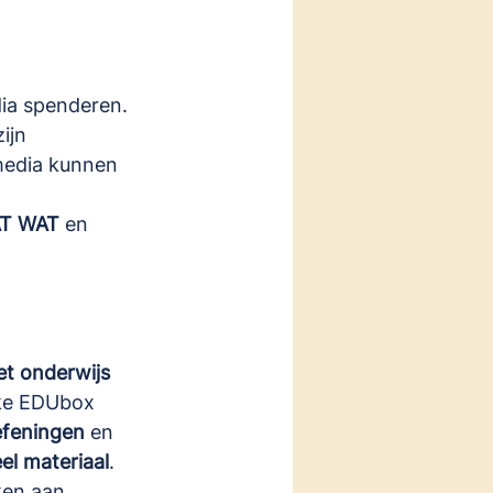
ia spenderen. 
ijn 
media kunnen 
T WAT
 en 
t onderwijs 
lke EDUbox 
efeningen
 en 
el materiaal
.
ken aan 