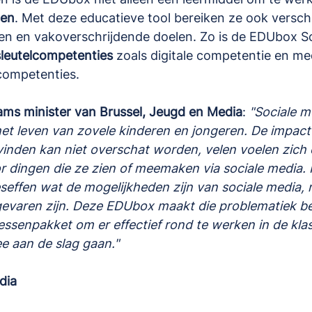
men
. Met deze educatieve tool bereiken ze ook verschi
gen en vakoverschrijdende doelen. Zo is de EDUbox S
sleutelcompetenties
 zoals digitale competentie en me
 competenties.
ams minister van Brussel, Jeugd en Media
: 
"Sociale m
 het leven van zovele kinderen en jongeren. De impact
inden kan niet overschat worden, velen voelen zich 
r dingen die ze zien of meemaken via sociale media. H
eseffen wat de mogelijkheden zijn van sociale media,
gevaren zijn. Deze EDUbox maakt die problematiek b
lessenpakket om er effectief rond te werken in de klas
e aan de slag gaan."
dia