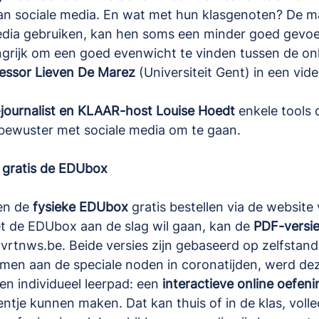
aan sociale media. En wat met hun klasgenoten? De m
edia gebruiken, kan hen soms een minder goed gevoe
grijk om een goed evenwicht te vinden tussen de onli
essor Lieven De Marez
 (Universiteit Gent) in een vide
journalist en KLAAR-host Louise Hoedt
 enkele tools 
ewuster met sociale media om te gaan.
 gratis de EDUbox
n de 
fysieke EDUbox
 gratis bestellen via 
de website 
t de EDUbox aan de slag wil gaan, kan de 
PDF-versi
 
vrtnws.be
. Beide versies zijn gebaseerd op zelfstan
en aan de speciale noden in coronatijden, werd d
en individueel leerpad: een 
interactieve online oefeni
entje kunnen maken. Dat kan thuis of in de klas, volle