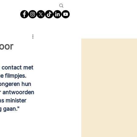
oor
n contact met 
 filmpjes. 
ongeren hun 
r antwoorden 
s minister 
g gaan."