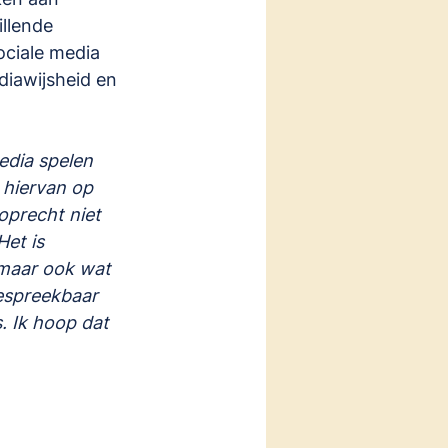
llende 
ociale media 
diawijsheid en 
edia spelen 
 hiervan op 
oprecht niet 
et is 
 maar ook wat 
espreekbaar 
. Ik hoop dat 