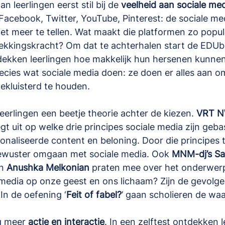
 leerlingen eerst stil bij de 
veelheid aan sociale me
Facebook, Twitter, YouTube, Pinterest: de sociale me
et meer te tellen. Wat maakt die platformen zo popul
rekkingskracht? Om dat te achterhalen start de EDUb
dekken leerlingen hoe makkelijk hun hersenen kunne
precies wat sociale media doen: ze doen er alles aan o
kluisterd te houden.
leerlingen een beetje theorie achter de kiezen. 
VRT NW
egt uit op welke drie principes sociale media zijn geba
onaliseerde content en beloning. Door die principes 
ewuster omgaan met sociale media. Ook 
MNM-dj’s San
n 
Anushka Melkonian
 praten mee over het onderwerp
media op onze geest en ons lichaam? Zijn de gevolge
 In de oefening ‘
Feit of fabel?
’ gaan scholieren de waa
g meer 
actie en interactie
. In een zelftest ontdekken 