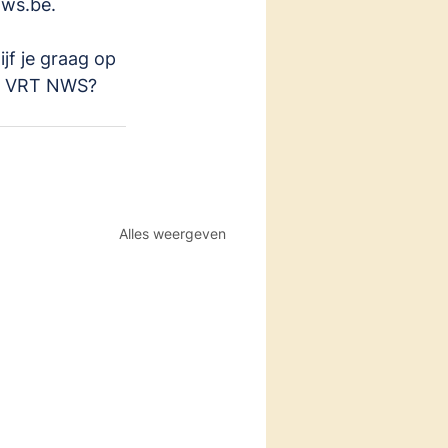
nws.be
.
lijf je graag op 
an VRT NWS? 
Alles weergeven