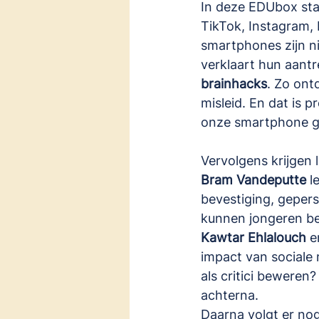
In deze EDUbox staan
TikTok, Instagram, 
smartphones zijn ni
verklaart hun aant
brainhacks
. Zo ont
misleid. En dat is 
onze smartphone ge
Vervolgens krijgen 
Bram Vandeputte
 l
bevestiging, gepers
kunnen jongeren b
Kawtar Ehlalouch
 e
impact van sociale 
als critici beweren?
achterna.
Daarna volgt er no