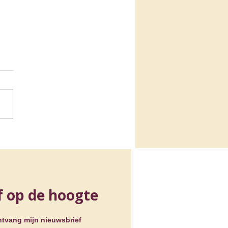
a ondertekenen
ter tegen stigmatisering
psychische
sbaarheid