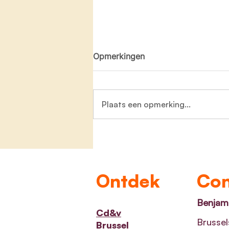
Opmerkingen
Plaats een opmerking...
Zeven nieuwe
jeugdinfrastructuurprojecte
goedgekeurd
Ontdek
Con
Benjami
Cd&v
Brussel
Brussel