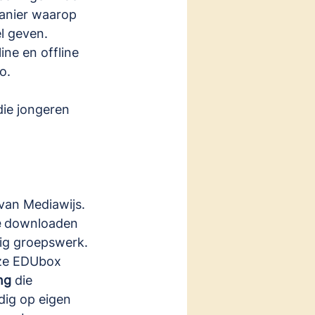
anier waarop 
l geven. 
ne en offline 
o.
die jongeren 
van Mediawijs
. 
e
 downloaden 
dig groepswerk.
eze EDUbox 
ng
 die 
dig op eigen 