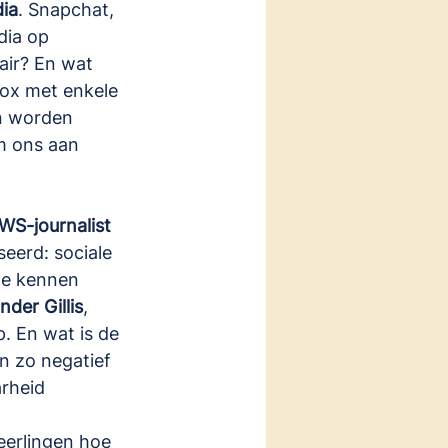
dia
. Snapchat, 
dia op 
air? En wat 
ox met enkele 
n worden 
m ons aan 
S-journalist 
seerd: sociale 
te kennen 
der Gillis
, 
. En wat is de 
n zo negatief 
rheid 
leerlingen hoe 