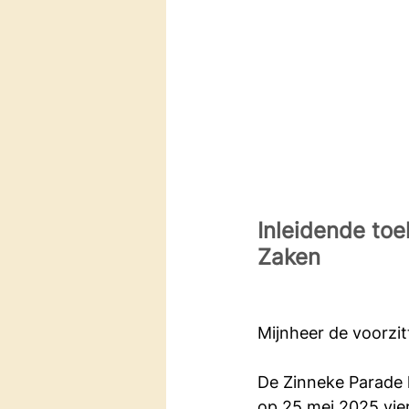
Inleidende toe
Zaken
Mijnheer de voorzitt
De Zinneke Parade 
op 25 mei 2025 vie