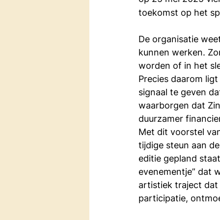
toekomst op het sp
De organisatie wee
kunnen werken. Zond
worden of in het sl
Precies daarom ligt
signaal te geven da
waarborgen dat Zin
duurzamer financier
Met dit voorstel va
tijdige steun aan 
editie gepland staa
evenementje” dat we
artistiek traject d
participatie, ontm