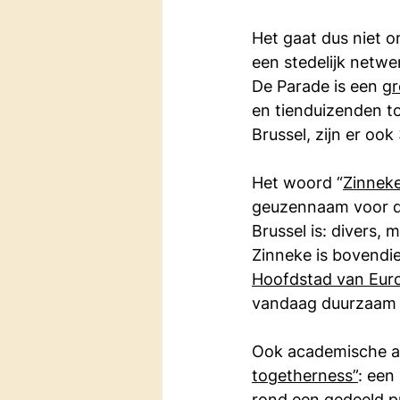
Het gaat dus niet o
een stedelijk netw
De Parade is een 
gr
en tienduizenden t
Brussel, zijn er ook 
Het woord “
Zinnek
geuzennaam voor de
Brussel is: divers,
Zinneke is bovendie
Hoofdstad van Eur
vandaag duurzaam ve
Ook academische an
togetherness”
: een
rond een gedeeld pr