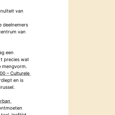
nuïteit van 
ve deelnemers 
centrum van 
ag een 
t precies wat 
die mengvorm.
00 – Culturele 
diept en is 
russel.
urban 
 ontmoeten 
al, leeftijd 