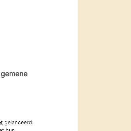
Algemene 
et
 gelanceerd: 
at hun 