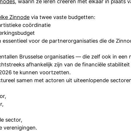
nnodes
, waarin ze leren creëren met elkaar in plaats 
elke Zinnode
 via twee vaste budgetten:
rtistieke coördinatie
erkingsbudget
 essentieel voor de partnerorganisaties die de Zinn
ntallen Brusselse organisaties — die zelf ook in een m
chtstreeks afhankelijk zijn van de financiële stabilitei
2026 te kunnen voortzetten.
ctureel samen met actoren uit uiteenlopende sectore
or,
r,
le sector,
le verenigingen.