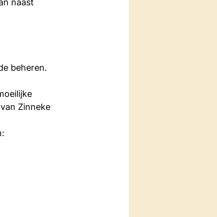
van naast 
ode beheren.
oeilijke 
t van Zinneke 
n: