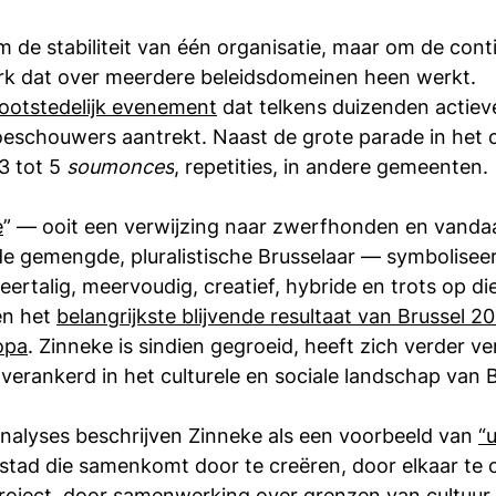
m de stabiliteit van één organisatie, maar om de conti
erk dat over meerdere beleidsdomeinen heen werkt.
ootstedelijk evenement
 dat telkens duizenden actie
oeschouwers aantrekt. Naast de grote parade in het 
3 tot 5 
soumonces
, repetities, in andere gemeenten.
e
” — ooit een verwijzing naar zwerfhonden en vanda
 gemengde, pluralistische Brusselaar — symboliseer
 meertalig, meervoudig, creatief, hybride en trots op 
n het 
belangrijkste blijvende resultaat van Brussel 20
opa
. Zinneke is sindien gegroeid, heeft zich verder ver
rankerd in het culturele en sociale landschap van B
alyses beschrijven Zinneke als een voorbeeld van 
“
 stad die samenkomt door te creëren, door elkaar te
oject, door samenwerking over grenzen van cultuur, ta