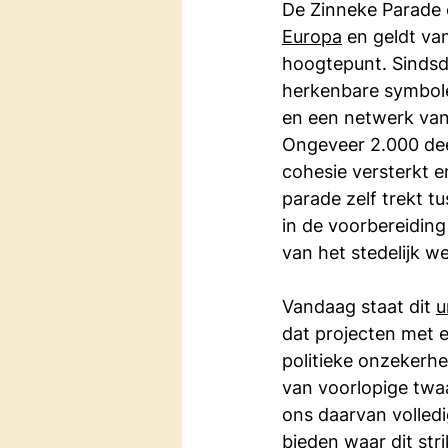
De Zinneke Parade 
Europa
 en geldt va
hoogtepunt. Sindsdi
herkenbare symbole
en een netwerk van
Ongeveer 2.000 dee
cohesie versterkt e
parade zelf trekt t
in de voorbereiding 
van het stedelijk w
Vandaag staat dit 
u
dat projecten met e
politieke onzekerhe
van voorlopige twaa
ons daarvan volledi
bieden waar dit stri