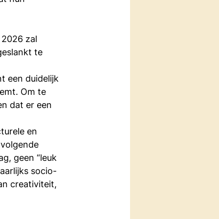
n 2026 zal 
eslankt te 
 een duidelijk 
eemt. Om te 
n dat er een 
turele en 
 volgende 
ag, geen “leuk 
arlijks socio-
 creativiteit, 