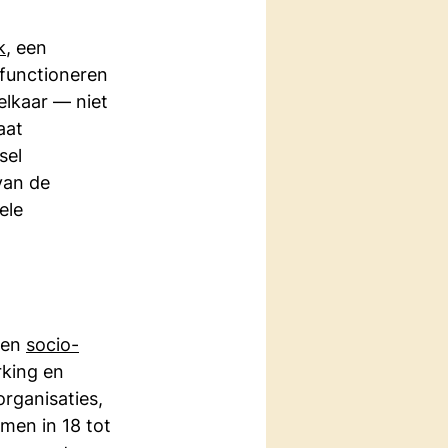
k
, een 
 functioneren 
elkaar — niet 
aat 
el 
van de 
ele 
een 
socio-
king en 
organisaties, 
men in 18 tot 