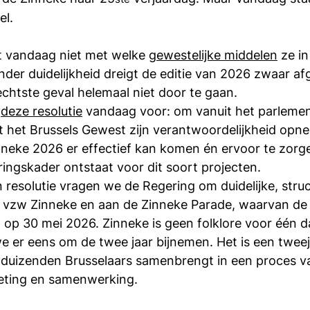
el.
t vandaag niet met welke 
gewestelijke middelen
 ze i
er duidelijkheid dreigt de editie van 2026 zwaar afg
echtste geval helemaal niet door te gaan.
 
deze resolutie
 vandaag voor: om vanuit het parlement
t het Brussels Gewest zijn verantwoordelijkheid opn
neke 2026 er effectief kan komen én ervoor te zorge
ingskader ontstaat voor dit soort projecten.
n resolutie vragen we de Regering om duidelijke, struc
de vzw Zinneke en aan de Zinneke Parade, waarvan de
t op 30 mei 2026. Zinneke is geen folklore voor één d
 er eens om de twee jaar bijnemen. Het is een tweeja
at duizenden Brusselaars samenbrengt in een proces van
oeting en samenwerking.