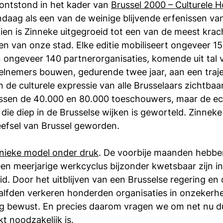
ontstond in het kader van 
Brussel 2000 – Culturele 
ndaag als een van de weinige blijvende erfenissen van
en is Zinneke uitgegroeid tot een van de meest krac
n van onze stad. Elke editie mobiliseert ongeveer 1
 ongeveer 140 partnerorganisaties, komende uit tal v
lnemers bouwen, gedurende twee jaar, aan een trajec
n de culturele expressie van alle Brusselaars zichtbaa
ussen de 40.000 en 80.000 toeschouwers, maar de ech
die diep in de Brusselse wijken is geworteld. Zinneke 
eefsel van Brussel geworden.
nieke model onder druk
. De voorbije maanden hebb
en meerjarige werkcyclus bijzonder kwetsbaar zijn in 
id. Door het uitblijven van een Brusselse regering en 
lfden verkeren honderden organisaties in onzekerheid
g bewust. En precies daarom vragen we om net nu dui
kt noodzakelijk is.