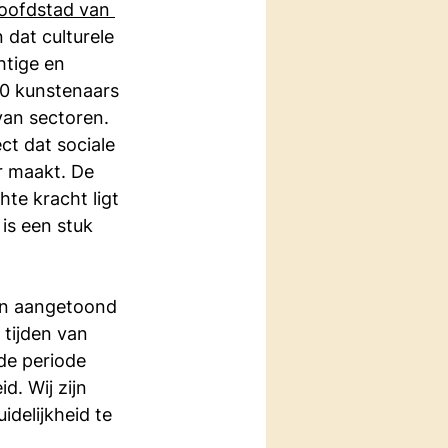
Hoofdstad van 
 dat culturele 
htige en 
50 kunstenaars 
an sectoren. 
t dat sociale 
r maakt. De 
te kracht ligt 
is een stuk 
en aangetoond 
tijden van 
de periode 
. Wij zijn 
delijkheid te 