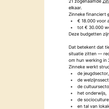
21 zogenaamde 
Zi
elkaar.
Zinneke financiert 
€ 18.000 voor a
tot € 30.000 w
Deze budgetten zijn
Dat betekent dat tie
situatie zitten — re
om hun werking in 
Zinneke werkt stru
de jeugdsector,
de welzijnssect
de cultuursecto
het onderwijs,
de socioculture
en tal van loka