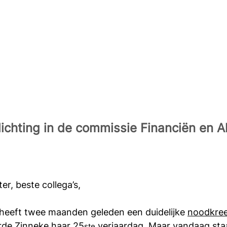
lichting in de commissie Financiën en 
er, beste collega’s,
heeft twee maanden geleden een duidelijke 
noodkre
rde Zinneke haar 25
 verjaardag. Maar vandaag sta
ste