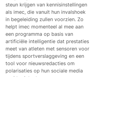
steun krijgen van kennisinstellingen 
als imec, die vanuit hun invalshoek 
in begeleiding zullen voorzien. Zo 
helpt imec momenteel al mee aan 
een programma op basis van 
artificiële intelligentie dat prestaties 
meet van atleten met sensoren voor 
tijdens sportverslaggeving en een 
tool voor nieuwsredacties om 
polarisaties op hun sociale media 
snel te detecteren.
Voor deze oproep wordt 5 miljoen 
euro uitgetrokken. Het maakt deel 
uit van het medialuik van 35 miljoen 
euro in het relanceplan van de 
Vlaamse regering om de 
mediasector te ondersteunen na de 
coronacrisis. 