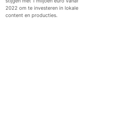
stijgen met 1 miljoen euro vanaf 
2022 om te investeren in lokale 
content en producties.
Alles weergeven
Gerelateerde posts