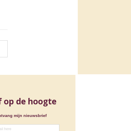
isch EU-
zitterschap Jeugd en
a: een terugblik op de
ezenlijkingen