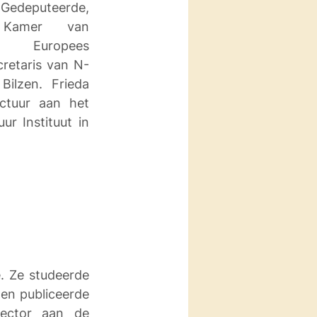
eputeerde, 
 Kamer van 
s, Europees 
retaris van N-
lzen. Frieda 
ctuur aan het 
ur Instituut in 
. Ze studeerde 
en publiceerde 
lector aan de 