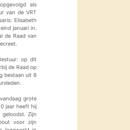
pgevolgd als 
ur van de VRT 
ris: Elisabeth 
nd januari in. 
l de Raad van 
ecreet.
stuur: op dit 
bij de Raad op 
 bestaan uit 8 
rsleden. 
k vandaag grote 
jaar heeft hij 
eloodst. Zijn 
out voor zijn 
 ingewerkt in 