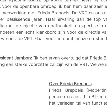
s voor de openbare omroep, ik ben hem daar zeer erk
e samenwerking met Frieda Brepoels. De VRT en ons 
der beslissende jaren. Haar ervaring aan de top v
tie met de injectie van onafhankelijke expertise in 
oeten een echt klankbord zijn voor de directie va
e ook de VRT klaar voor een ambitieuze en steeds 
esident Jambon:
 “Ik ben ervan overtuigd dat Frieda B
ng een sterke voorzitter zal zijn van de VRT. We wens
Over Frieda Brepoels
Frieda Brepoels (Mopertin
gemeenteraadslid in Bilzen e
het verleden tal van functies 