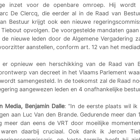
nge inzet voor de openbare omroep. Hij wordt o
arc De Clercq, die eerder al in de Raad van Bestu
an Bestuur krijgt ook een nieuwe regeringscommissa
 Tiebout opvolgen. De voorgestelde mandaten gaan ei
de nieuwe leden door de Algemene Vergadering za
oorzitter aanstellen, conform art. 12 van het mediad
 er opnieuw een herschikking van de Raad van Be
orontwerp van decreet in het Vlaams Parlement waar
wordt samengesteld. In de toekomst zal de Raad nog
gering aangewezen leden en 4 onafhankelijke bestuu
n Media, Benjamin Dalle
: “In de eerste plaats wil i
gen aan Luc Van den Brande. Gedurende meer dan 10 
ng meer dan eens de VRT door moeilijke momenten g
 waren daarbij cruciaal. Ook dank ik Jeroen Tieb
eringscommissaris, op korte termijn heeft hij zich