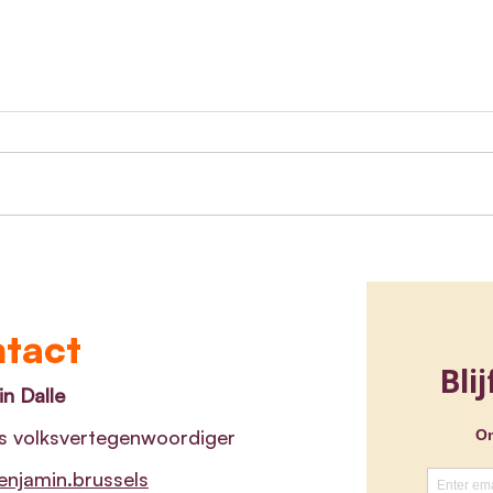
Media ondertekenen
Belg
charter tegen stigmatisering
voor
van psychische
Medi
kwetsbaarheid
verw
tact
n Dalle
s volksvertegenwoordiger
njamin.brussels