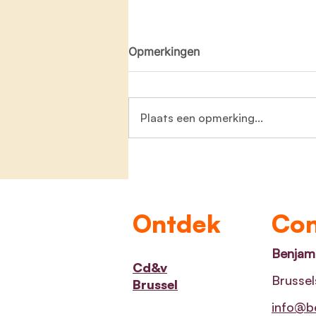
Opmerkingen
Plaats een opmerking...
Symbolen van GoedGezien
waarschuwen kijkers voor
mogelijks schadelijke inhoud
Ontdek
Con
Benjami
Cd&v
Brussel
Brussel
info@be