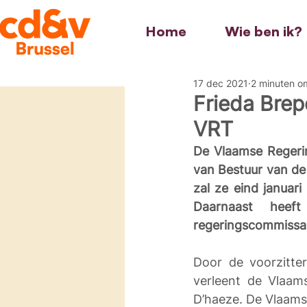
Home
Wie ben ik?
17 dec 2021
2 minuten o
Frieda Brep
VRT
De Vlaamse Regerin
van Bestuur van de
zal ze eind januari
Daarnaast heeft
regeringscommissari
Door de voorzitte
verleent de Vlaam
D’haeze. De Vlaamse