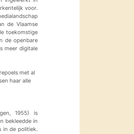
entelijk voor. 
medialandschap 
an de Vlaamse 
de toekomstige 
n de openbare 
meer digitale 
repoels met al 
en haar alle 
gen, 1955) is 
n bekleedde in 
in de politiek. 