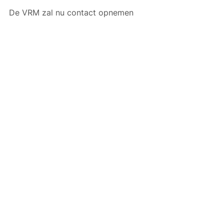
De VRM zal nu contact opnemen 
met alle lokale DAB+-proefprojecten 
voor de verdere administratieve 
afhandeling, zodat alle 
proefprojecten voor 1 februari 2023, 
de start van de verlengde termijn 
voor de lokale DAB+-uitzendingen 
over de nodige zendvergunningen 
kunnen beschikken.
Alles weergeven
Gerelateerde posts