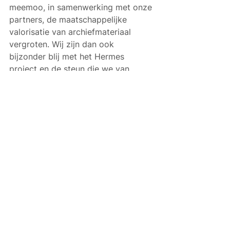
meemoo, in samenwerking met onze 
partners, de maatschappelijke 
valorisatie van archiefmateriaal 
vergroten. Wij zijn dan ook 
bijzonder blij met het Hermes 
project en de steun die we van 
Minister Dalle en de Vlaamse 
Regering krijgen.”
Alles weergeven
Gerelateerde posts