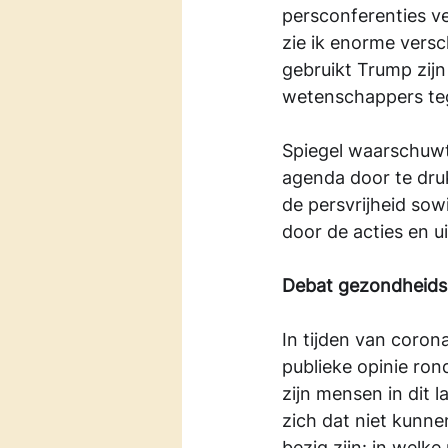
persconferenties ve
zie ik enorme versc
gebruikt Trump zijn
wetenschappers tege
Spiegel waarschuwt 
agenda door te druk
de persvrijheid sowi
door de acties en u
Debat gezondheids
In tijden van coron
publieke opinie ron
zijn mensen in dit l
zich dat niet kunne
bezig zijn: in wel