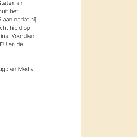
Staten
 en 
uit het 
 aan nadat hij 
cht hield op 
ine. Voordien 
 EU en de 
eugd en Media 