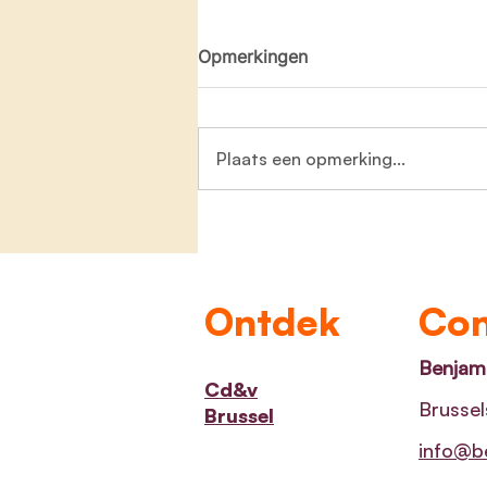
Opmerkingen
Plaats een opmerking...
Symbolen van GoedGezien
waarschuwen kijkers voor
mogelijks schadelijke inhoud
Ontdek
Con
Benjami
Cd&v
Brussel
Brussel
info@be