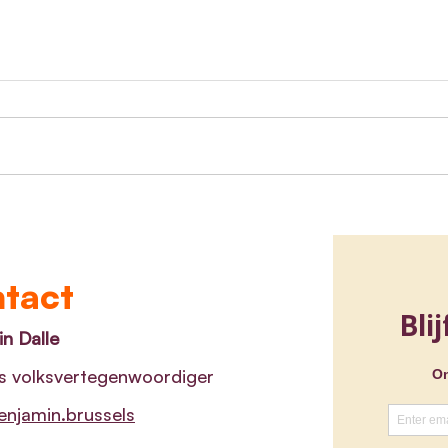
Media ondertekenen
Belg
charter tegen stigmatisering
voor
van psychische
Medi
kwetsbaarheid
verw
tact
n Dalle
s volksvertegenwoordiger
njamin.brussels