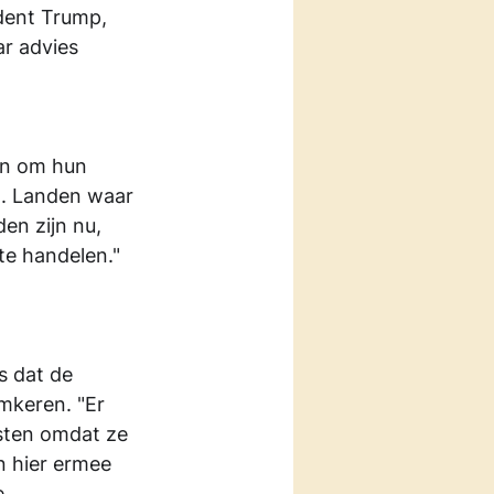
dent Trump, 
ar advies 
 
en om hun 
n. Landen waar 
den zijn nu, 
te handelen."
s dat de 
mkeren. "Er 
esten omdat ze 
n hier ermee 
e 