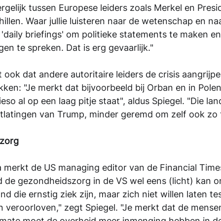
rgelijk tussen Europese leiders zoals Merkel en Presi
hillen. Waar jullie luisteren naar de wetenschap en na
 'daily briefings' om politieke statements te maken en
n te spreken. Dat is erg gevaarlijk." 
ook dat andere autoritaire leiders de crisis aangrijp
ken: "Je merkt dat bijvoorbeeld bij Orban en in Pole
eso al op een laag pitje staat", aldus Spiegel. "Die lan
itlatingen van Trump, minder geremd om zelf ook zo 
zorg
a merkt de US managing editor van de Financial Time
d de gezondheidszorg in de VS wel eens (licht) kan o
and die ernstig ziek zijn, maar zich niet willen laten t
n veroorloven," zegt Spiegel. "Je merkt dat de mense
ke mate moet de overheid meer inmenging hebben in d