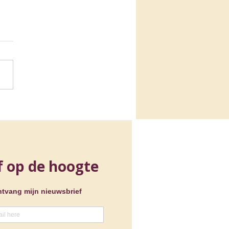
isch EU-
zitterschap Jeugd en
a: een terugblik op de
ezenlijkingen