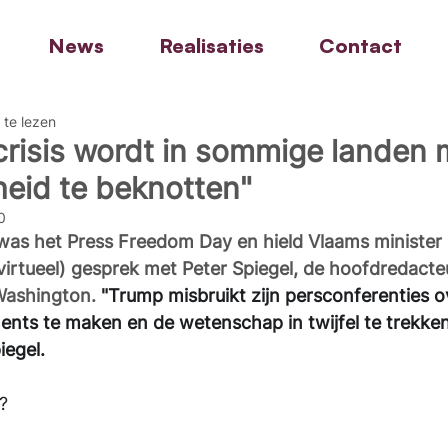
News
Realisaties
Contact
 te lezen
risis wordt in sommige landen 
heid te beknotten"
0
as het Press Freedom Day en hield Vlaams minister
virtueel) gesprek met Peter Spiegel, de hoofdredacte
Washington. 
"Trump misbruikt zijn persconferenties 
ents te maken en de wetenschap in twijfel te trekken,
iegel.  
?