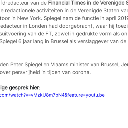
ofdredacteur van de 
Financial Times in de Verenigde 
e redactionele activiteiten in de Verenigde Staten van
oor in New York. Spiegel nam de functie in april 2019
sredacteur in Londen had doorgebracht, waar hij toezi
suitvoering van de FT, zowel in gedrukte vorm als onl
iegel 6 jaar lang in Brussel als verslaggever van de
den Peter Spiegel en Vlaams minister van Brussel, J
over persvrijheid in tijden van corona.
dige gesprek hier
:
e.com/watch?v=vMzkU8m7pN4&feature=youtu.be