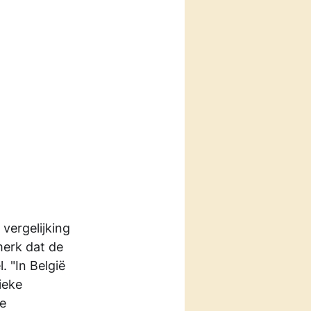
vergelijking 
merk dat de 
. "In België 
ieke 
e 