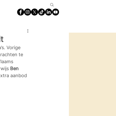
t
s. Vorige 
rachten te 
Vlaams 
wijs 
Ben 
extra aanbod 