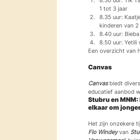
8.30 uur: Tik T
1 tot 3 jaar
8.35 uur: Kaat
kinderen van 2 
8.40 uur: Bieb
8.50 uur: Yetil
Een overzicht van h
Canvas
Canvas 
biedt dive
educatief aanbod 
Stubru en MNM: 
elkaar om jonge
Het zijn onzekere t
Flo Windey
 van 
Stu