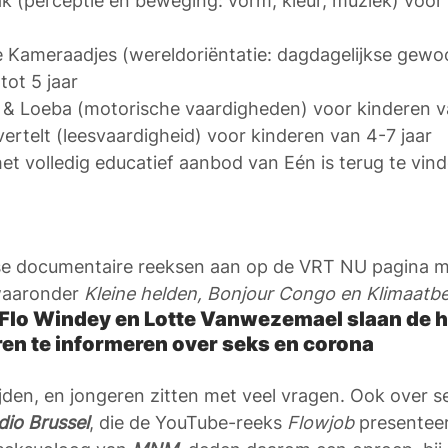
ak (perceptie en beweging: vorm, kleur, muziek) voor
je Kameraadjes (wereldoriëntatie: dagdagelijkse gewo
tot 5 jaar
a & Loeba (motorische vaardigheden) voor kinderen va
i vertelt (leesvaardigheid) voor kinderen van 4-7 jaar
et volledig educatief aanbod van Eén is terug te vin
rse documentaire reeksen aan op de VRT NU pagina m
waaronder 
Kleine helden, Bonjour Congo en Klimaatb
Flo Windey en Lotte Vanwezemael slaan de h
ren te informeren over seks en corona
ijden, en jongeren zitten met veel vragen. Ook over s
dio Brussel
, die de YouTube-reeks 
Flowjob
 presenteer