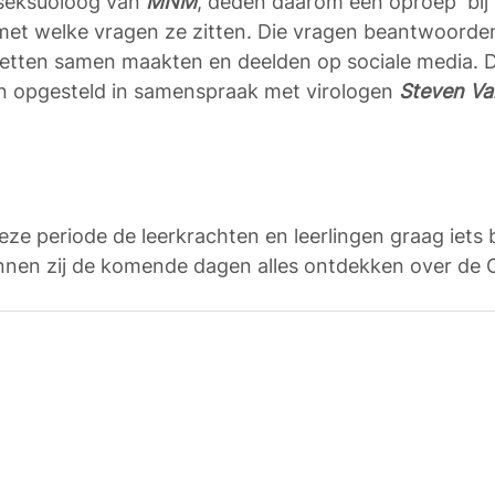
sseksuoloog van 
MNM
, deden daarom een oproep  bij 
met welke vragen ze zitten. Die vragen beantwoorden
netten samen maakten en deelden op sociale media. 
 opgesteld in samenspraak met virologen 
Steven Va
deze periode de leerkrachten en leerlingen graag iets 
nnen zij de komende dagen alles ontdekken over de 