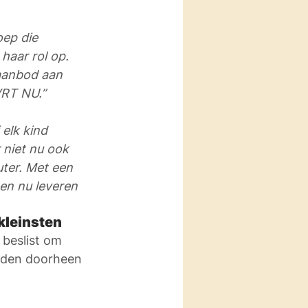
ep die 
haar rol op.  
 aanbod aan 
VRT NU.”
elk kind 
 niet nu ook 
ter. Met een 
en nu leveren 
kleinsten
 beslist om 
inden doorheen 