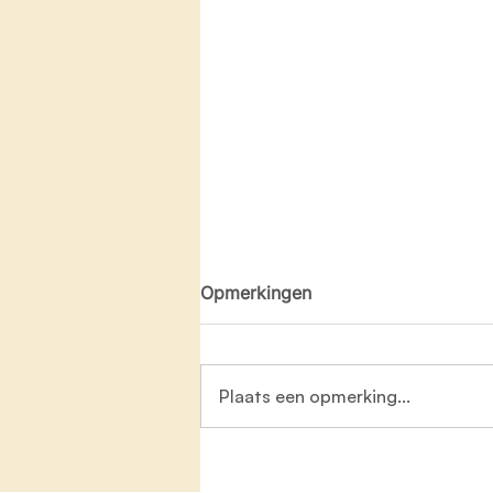
Opmerkingen
Plaats een opmerking...
Symbolen van GoedGezien
waarschuwen kijkers voor