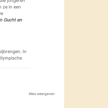
die jongeren 
 ze in een 
De 
n Gucht en 
bijbrengen. In 
Olympische 
Alles weergeven