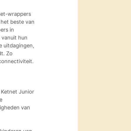
net-wrappers 
 het beste van 
ers in 
 vanuit hun 
e uitdagingen, 
t. Zo 
onnectiviteit.
Ketnet Junior 
e 
digheden van 