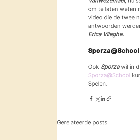
Vanwezemael
, hui
om te laten weten 
video die de twee 
antwoorden werden
Erica Vlieghe.
Sporza@School
Ook 
Sporza
 wil in 
Sporza@School
 ku
Spelen.
Gerelateerde posts