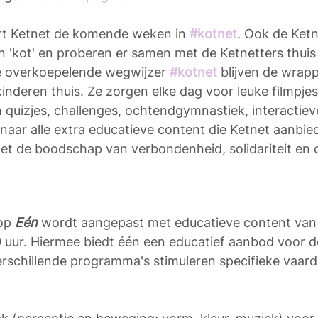
t Ketnet de komende weken in 
#kotnet
. Ook de Ket
un 'kot' en proberen er samen met de Ketnetters thuis
 overkoepelende wegwijzer 
#kotnet
blijven de wrapp
inderen thuis.
Ze zorgen elke dag voor leuke filmpjes
 quizjes, challenges, ochtendgymnastiek, interactiev
naar alle extra educatieve content die Ketnet aanbied
et de boodschap van verbondenheid, solidariteit en c
op 
Eén 
wordt aangepast met educatieve content van 
 uur. Hiermee biedt één een educatief aanbod voor d
verschillende programma's stimuleren specifieke vaar
.