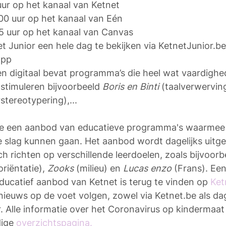
uur op het kanaal van Ketnet
.00 uur op het kanaal van Eén
45 uur op het kanaal van Canvas
net Junior een hele dag te bekijken via KetnetJunior.be
app
en digitaal bevat programma’s die heel wat vaardighe
 stimuleren bijvoorbeeld 
Boris en Binti
 (taalverwerving
tereotypering),...
ne een aanbod van educatieve programma's waarmee 
e slag kunnen gaan. Het aanbod wordt dagelijks uitge
h richten op verschillende leerdoelen, zoals bijvoorb
riëntatie), 
Zooks
 (milieu) en
 Lucas enzo 
(Frans). Een
ducatief aanbod van Ketnet is terug te vinden op 
Ket
t nieuws op de voet volgen, zowel via Ketnet.be als dag
. Alle informatie over het Coronavirus op kindermaat i
ige 
overzichtspagina.