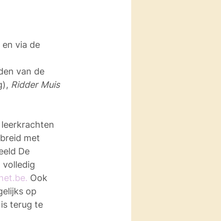
 en via de 
den van de 
), 
Ridder Muis
leerkrachten 
breid met 
eeld De 
 volledig 
net.be.
 Ook 
elijks op 
s terug te 