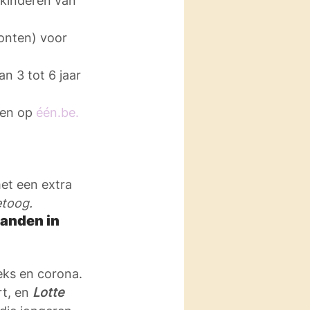
 kinderen van 
onten) voor 
n 3 tot 6 jaar
den op 
één.be.
et een extra 
etoog.
anden in 
eks en corona. 
t, en 
Lotte 