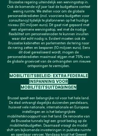
Brusselse regering uiteindelijk een wervingsstop in.
Ook de komende vijf jaar laat de budgettaire context
weinig ruimte. We stellen voor om de globale
personeelskredieten (incl. voorziene budgetten voor
consultancy) tijdelijk te plafonneren op het huidige
niveau (50 miljoen euro). Dit gaat niet gepaard met
een algemene wervingsstop, wel met de nodige
flexibiliteit om personeelsnoden te kunnen invullen
waar dat echt nodig is. Evident moeten ook de
Brusselse kabinetten en parlementen de tering naar
de nering zetten en besparen (10 miljoen euro). Eens
dit doel gerealiseerd wordt, mogen de
personeelskredieten maximaal stijgen met 75% van
de globale groeivoet van de ontvangsten om nieuwe
ontsporingen te vermijden.
MOBILITEITSBELEID: EXTRA FEDERALE
INSPANNING VOOR
MOBILITEITSUITDAGINGEN
Brussel speelt een belangrijke rol voor het hele land.
De stad ontvangt dagelijks duizenden pendelaars,
huisvest vele nationale, internationale en Europese
instellingen en is het belangrijkste
mobiliteitsknooppunt van het land. De renovatie van
de Brusselse tunnels legt een groot beslag op de
mobiliteitsbudgetten. Daarnaast vraagt de modal
shift om bijkomende investeringen in publieke ruimte
en openbaar vervoer. Vandaag krijgt het Gewest