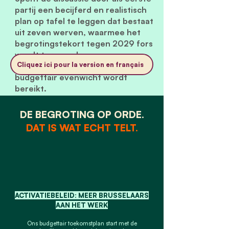
partij een becijferd en realistisch
plan op tafel te leggen dat bestaat
uit zeven werven, waarmee het
begrotingstekort tegen 2029 fors
wordt teruggedrongen en
Cliquez ici pour la version en français
waarmee tegen 2032 een
budgettair evenwicht wordt
bereikt.
DE BEGROTING OP ORDE.
DAT IS WAT ECHT TELT.
ACTIVATIEBELEID: MEER BRUSSELAARS
AAN HET WERK
Ons budgettair toekomstplan start met de