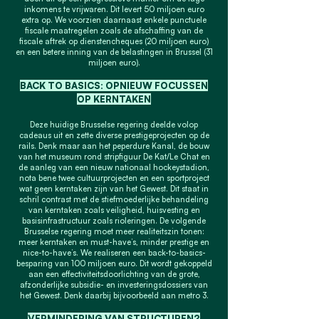
inkomens te vrijwaren. Dit levert 50 miljoen euro
extra op. We voorzien daarnaast enkele punctuele
fiscale maatregelen zoals de afschaffing van de
fiscale aftrek op dienstencheques (20 miljoen euro)
en een betere inning van de belastingen in Brussel (31
miljoen euro).
BACK TO BASICS: OPNIEUW FOCUSSEN
OP KERNTAKEN
Deze huidige Brusselse regering deelde volop
cadeaus uit en zette diverse prestigeprojecten op de
rails. Denk maar aan het peperdure Kanal, de bouw
van het museum rond stripfiguur De Kat/Le Chat en
de aanleg van een nieuw nationaal hockeystadion,
nota bene twee cultuurprojecten en een sportproject
wat geen kerntaken zijn van het Gewest. Dit staat in
schril contrast met de stiefmoederlijke behandeling
van kerntaken zoals veiligheid, huisvesting en
basisinfrastructuur zoals rioleringen. De volgende
Brusselse regering moet meer realiteitszin tonen:
meer kerntaken en must-have’s, minder prestige en
nice-to-have’s. We realiseren een back-to-basics-
besparing van 100 miljoen euro. Dit wordt gekoppeld
aan een effectiviteitsdoorlichting van de grote,
afzonderlijke subsidie- en investeringsdossiers van
het Gewest. Denk daarbij bijvoorbeeld aan metro 3.
VERMINDERING VAN STRUCTUREN?