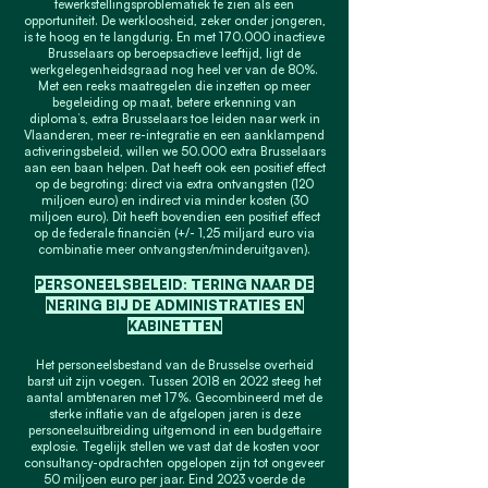
tewerkstellingsproblematiek te zien als een
opportuniteit. De werkloosheid, zeker onder jongeren,
is te hoog en te langdurig. En met 170.000 inactieve
Brusselaars op beroepsactieve leeftijd, ligt de
werkgelegenheidsgraad nog heel ver van de 80%.
Met een reeks maatregelen die inzetten op meer
begeleiding op maat, betere erkenning van
diploma’s, extra Brusselaars toe leiden naar werk in
Vlaanderen, meer re-integratie en een aanklampend
activeringsbeleid, willen we 50.000 extra Brusselaars
aan een baan helpen. Dat heeft ook een positief effect
op de begroting: direct via extra ontvangsten (120
miljoen euro) en indirect via minder kosten (30
miljoen euro). Dit heeft bovendien een positief effect
op de federale financiën (+/- 1,25 miljard euro via
combinatie meer ontvangsten/minderuitgaven).
PERSONEELSBELEID: TERING NAAR DE
NERING BIJ DE ADMINISTRATIES EN
KABINETTEN
Het personeelsbestand van de Brusselse overheid
barst uit zijn voegen. Tussen 2018 en 2022 steeg het
aantal ambtenaren met 17%. Gecombineerd met de
sterke inflatie van de afgelopen jaren is deze
personeelsuitbreiding uitgemond in een budgettaire
explosie. Tegelijk stellen we vast dat de kosten voor
consultancy-opdrachten opgelopen zijn tot ongeveer
50 miljoen euro per jaar. Eind 2023 voerde de