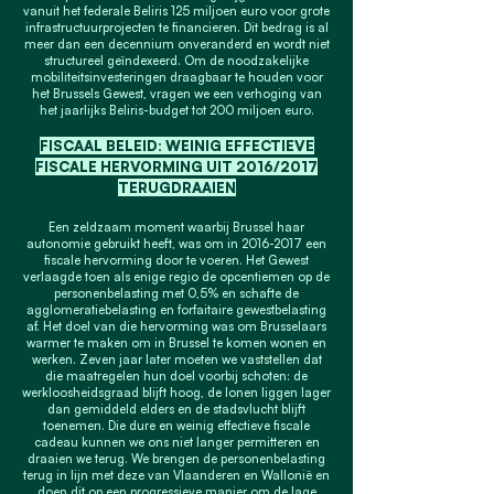
vanuit het federale Beliris 125 miljoen euro voor grote
infrastructuurprojecten te financieren. Dit bedrag is al
meer dan een decennium onveranderd en wordt niet
structureel geïndexeerd. Om de noodzakelijke
mobiliteitsinvesteringen draagbaar te houden voor
het Brussels Gewest, vragen we een verhoging van
het jaarlijks Beliris-budget tot 200 miljoen euro.
FISCAAL BELEID: WEINIG EFFECTIEVE
FISCALE HERVORMING UIT 2016/2017
TERUGDRAAIEN
Een zeldzaam moment waarbij Brussel haar
autonomie gebruikt heeft, was om in
2016-2017
een
fiscale hervorming door te voeren. Het Gewest
verlaagde toen als enige regio de opcentiemen op de
personenbelasting met 0,5% en schafte de
agglomeratiebelasting en forfaitaire gewestbelasting
af. Het doel van die hervorming was om Brusselaars
warmer te maken om in Brussel te komen wonen en
werken. Zeven jaar later moeten we vaststellen dat
die maatregelen hun doel voorbij schoten: de
werkloosheidsgraad blijft hoog, de lonen liggen lager
dan gemiddeld elders en de stadsvlucht blijft
toenemen. Die dure en weinig effectieve fiscale
cadeau kunnen we ons niet langer permitteren en
draaien we terug. We brengen de personenbelasting
terug in lijn met deze van Vlaanderen en Wallonië en
doen dit op een progressieve manier om de lage