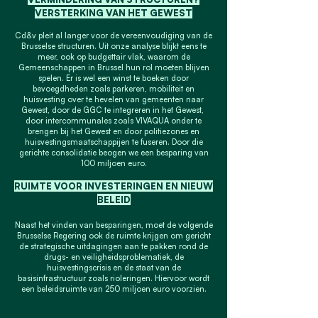
VERSTERKING VAN HET GEWEST
Cd&v pleit al langer voor de vereenvoudiging van de
Brusselse structuren. Uit onze analyse blijkt eens te
meer, ook op budgettair vlak, waarom de
Gemeenschappen in Brussel hun rol moeten blijven
spelen. Er is wel een winst te boeken door
bevoegdheden zoals parkeren, mobiliteit en
huisvesting over te hevelen van gemeenten naar
Gewest, door de GGC te integreren in het Gewest,
door intercommunales zoals VIVAQUA onder te
brengen bij het Gewest en door politiezones en
huisvestingsmaatschappijen te fuseren. Door die
gerichte consolidatie beogen we een besparing van
100 miljoen euro.
RUIMTE VOOR INVESTERINGEN EN NIEUW
BELEID
Naast het vinden van besparingen, moet de volgende
Brusselse Regering ook de ruimte krijgen om gericht
de strategische uitdagingen aan te pakken rond de
drugs- en veiligheidsproblematiek, de
huisvestingscrisis en de staat van de
basisinfrastructuur zoals rioleringen. Hiervoor wordt
een beleidsruimte van 250 miljoen euro voorzien.