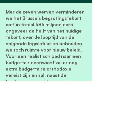
Met de zeven werven verminderen
we het Brussels begrotingstekort
met in totaal 585 miljoen euro,
ongeveer de helft van het huidige
tekort, over de looptijd van de
volgende legislatuur én behouden
we toch ruimte voor nieuw beleid.
Voor een realistisch pad naar een
budgettair evenwicht zal er nog
extra budgettaire orthodoxie
vereist zijn en zal, naast de
hierboven vermelde besparingen
en meerontvangsten, de algemene
stijging van uitgaven moeten
beperkt blijven tot 50% van de
stijging van de ontvangsten.
Uitgaande van de economische
vooruitzichten van het Planbureau,
dat een stijging van de