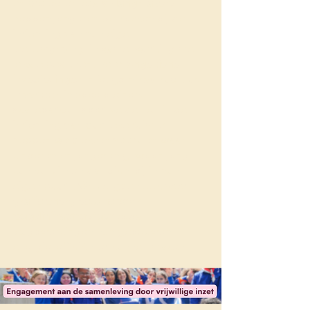
en projecten zoals
Hangmakers
hebben jongeren betrokken bij de
inrichting van hun eigen
leefomgeving, in samenwerking met
lokale besturen. Door
ongeziene
investeringen
in jeugdinfrastructuur,
maar ook in speelpleinen,
skateparken, sportvelden en in de
inrichting van publieke ruimte
hebben we plekken voorzien waar
kinderen en jongeren gewoon jong
kunnen zijn en dat dichtbij in hun
eigen buurt. We zorgden ook voor
gratis energiescans voor
jeugdinfrastructuur
zodat
jeugdwerkingen hun gebouwen
energie-efficiënter kunnen maken.