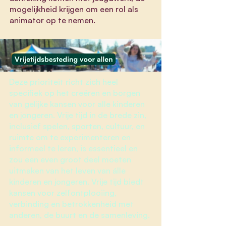
mogelijkheid krijgen om een rol als
animator op te nemen.
Deze prioriteit richt zich
heel
specifiek op het creëren en borgen
van gelijke kansen voor alle kinderen
en jongeren. Vrije tijd in de brede zin,
inclusief spelen, sporten, cultuur, en
ruimte om te experimenteren en
informeel te leren, is essentieel en
zou een even groot deel moeten
uitmaken van het leven van álle
kinderen en jongeren. Vrije tijd biedt
kansen voor zelfontplooiing,
verbinding en betrokkenheid met
anderen, de buurt en de samenleving.