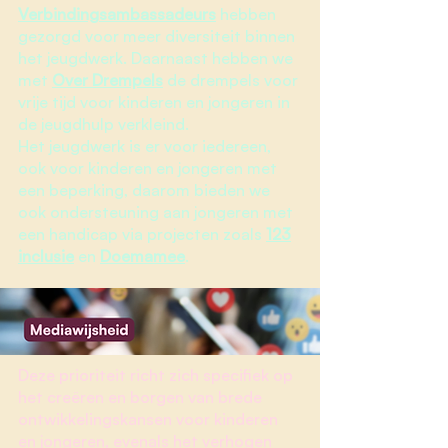
Verbindingsambassadeurs
hebben
gezorgd voor meer diversiteit binnen
het jeugdwerk. Daarnaast hebben we
met
Over Drempels
de drempels voor
vrije tijd voor kinderen en jongeren in
de jeugdhulp verkleind.
Het jeugdwerk is er voor iedereen,
ook voor kinderen en jongeren met
een beperking, daarom bieden we
ook ondersteuning aan jongeren met
een handicap via projecten zoals
123
inclusie
en
Doemamee
.
Deze prioriteit richt zich
specifiek op
het creëren en borgen van brede
ontwikkelingskansen voor kinderen
en jongeren, evenals het verhogen