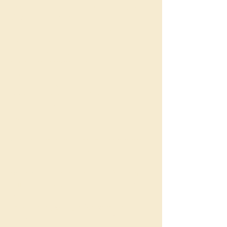
essentieel voor de ontwikkeling van
kinderen en jongeren. De
toenemende bevolkingsdichtheid en
economische activiteit in steden
hebben echter geleid tot problemen
zoals verkeersdrukte,
luchtverontreiniging en
geluidsoverlast. Dit beperkt de
mogelijkheden voor kinderen en
jongeren om vrij buiten te spelen en
zich zelfstandig te verplaatsen.
We hebben hierop ingespeeld door
initiatieven te ondersteunen die
groene ruimtes en veilige
speelplekken bevorderen.
Mee(r) naar
buiten
, een actieplan bedoeld om
meer en betere speel- en
ontmoetingsmogelijkheden te
realiseren voor kinderen en jongeren,