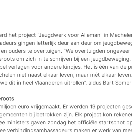
erd het project “Jeugdwerk voor Alleman” in Mechele
deurs gingen letterlijk deur aan deur om jeugdbewe
en ouders te overtuigen. “We overtuigden ongeveer
eroots om zich in te schrijven bij een jeugdbeweging.
pel verlagen voor andere kindjes. Het is één van de p
helen niet naast elkaar leven, maar mét elkaar leve
we dit in heel Vlaanderen uitrollen”, aldus Bart Somer
eroots
 miljoen euro vrijgemaakt. Er werden 19 projecten ges
gemeenten bij betrokken zijn. Elk project kon reken
e ministers gaven zondag het officiële startschot op
ee verbindingsambassadeurs maken er werk van meer 