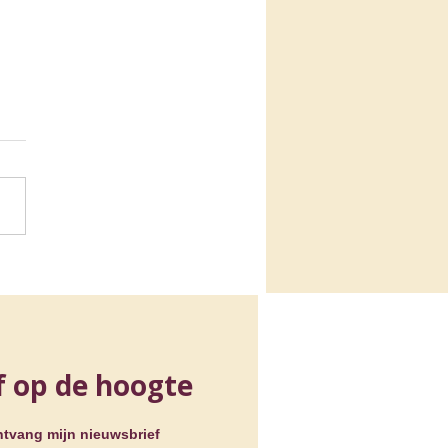
isch EU-
zitterschap Jeugd en
a: een terugblik op de
ezenlijkingen