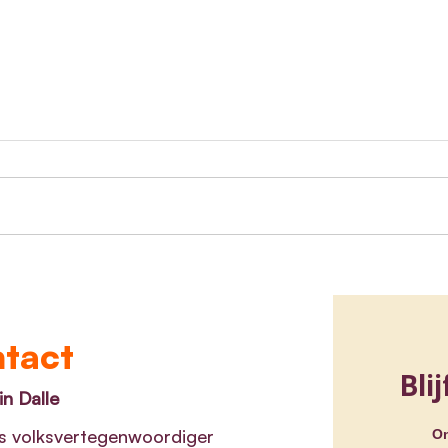
Minister van Jeugd
Belg
Benjamin Dalle presenteert
voor
n
publicatie ‘Naar een
Medi
versterkte relatie tussen
verw
tact
Jongeren en Politie’
n Dalle
s volksvertegenwoordiger