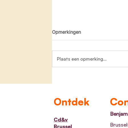
Opmerkingen
Plaats een opmerking...
Zeven nieuwe
jeugdinfrastructuurprojecte
goedgekeurd
Ontdek
Con
Benjami
Cd&v
Brussel
Brussel