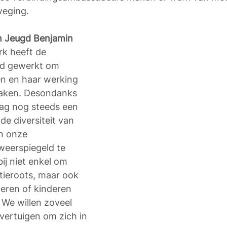
eging. 
n Jeugd Benjamin 
rk heeft de 
rd gewerkt om 
en en haar werking 
maken. Desondanks 
aag nog steeds een 
de diversiteit van 
n onze 
weerspiegeld te 
ij niet enkel om 
tieroots, maar ook 
eren of kinderen 
We willen zoveel 
vertuigen om zich in 