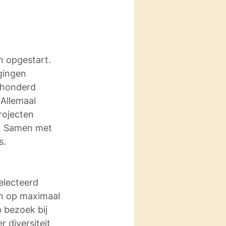
n opgestart. 
gingen 
 honderd 
 Allemaal 
rojecten 
n. Samen met 
s. 
electeerd 
en op maximaal 
 bezoek bij 
diversiteit 