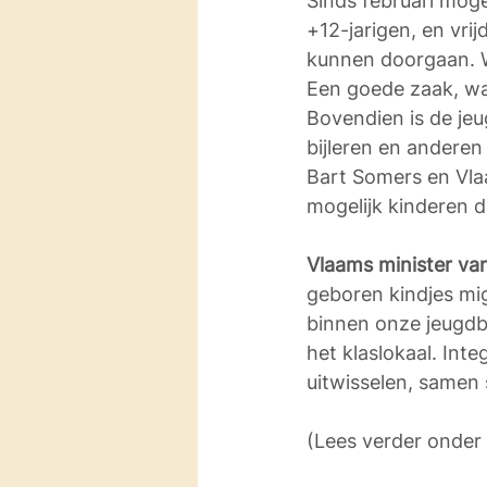
Sinds februari mog
+12-jarigen, en vr
kunnen doorgaan. W
Een goede zaak, w
Bovendien is de je
bijleren en andere
Bart Somers en Vla
mogelijk kinderen 
Vlaams minister v
geboren kindjes mig
binnen onze jeugdbe
het klaslokaal. Int
uitwisselen, samen 
(Lees verder onder 