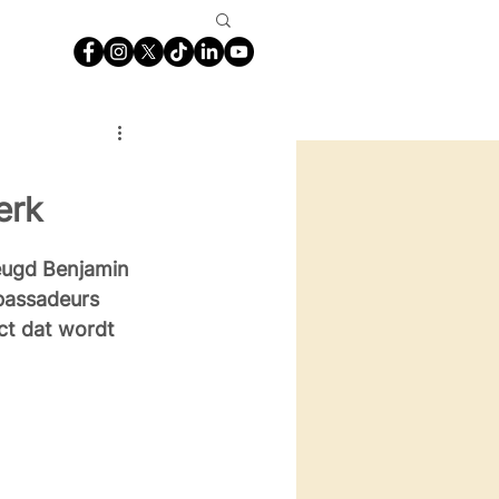
erk
eugd Benjamin 
bassadeurs 
ct dat wordt 