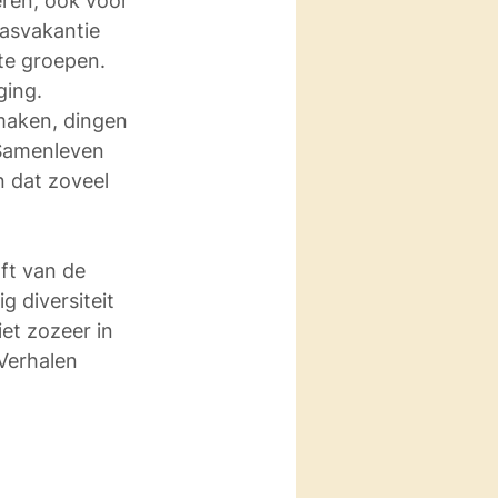
ren, ook voor 
asvakantie 
te groepen. 
ing. 
maken, dingen 
 Samenleven 
 dat zoveel 
ft van de 
 diversiteit 
et zozeer in 
Verhalen 