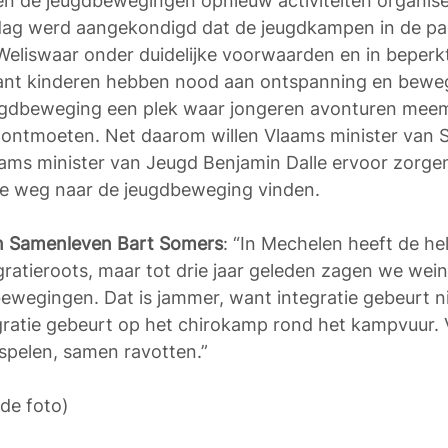
en de jeugdbewegingen opnieuw activiteiten organise
ijdag werd aangekondigd dat de jeugdkampen in de pa
eliswaar onder duidelijke voorwaarden en in beperk
ant kinderen hebben nood aan ontspanning en beweg
ugdbeweging een plek waar jongeren avonturen mee
n ontmoeten. Net daarom willen Vlaams minister van
ams minister van Jeugd Benjamin Dalle ervoor zorgen
de weg naar de jeugdbeweging vinden. 
an Samenleven Bart Somers
: “In Mechelen heeft de hel
ratieroots, maar tot drie jaar geleden zagen we weinig
wegingen. Dat is jammer, want integratie gebeurt ni
egratie gebeurt op het chirokamp rond het kampvuur. 
spelen, samen ravotten.” 
de foto)