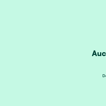
Auc
Dè