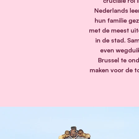
cruciale rol
Nederlands leer
hun familie ge
met de meest uite
in de stad. Sa
even wegduik
Brussel te ond
maken voor de to