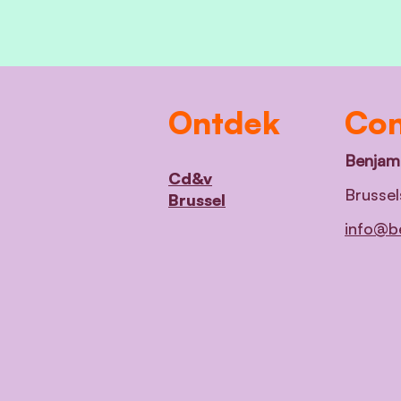
Ontdek
Con
Benjami
Cd&v
Brussel
Brussel
info@be