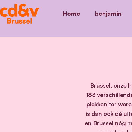
Home
benjamin
Brussel, onze 
183 verschillend
plekken ter werel
is dan ook dé ui
en Brussel nóg m