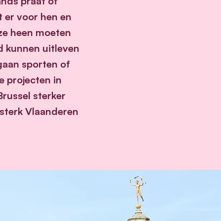
ands praat of
t er voor hen en
 ze heen moeten
jd kunnen uitleven
gaan sporten of
 projecten in
Brussel sterker
 sterk Vlaanderen