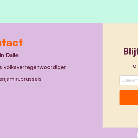
tact
n Dalle
s volksvertegenwoordiger
njamin.brussels