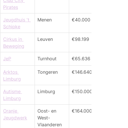
Club City 
Pirates
Jeugdhuis 't 
Menen
€40.000
Schipke
Cirkus in 
Leuven
€98.199
Beweging
JeP
Turnhout
€65.636
Arktos 
Tongeren
€146.640
Limburg
Autisme 
Limburg
€150.000
Limburg
Oranje 
Oost- en 
€164.000
Jeugdwerk
West-
Vlaanderen