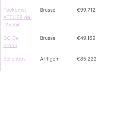
Toekomst 
Brussel
€99.712
ATELIER de 
l'Avenir
GC De 
Brussel
€49.169
Kroon
Bellenbos
Affligem
€85.222
Speelplein 
Wemmel
€100.000
3sje
Idrops
Gent
€170.000
Bazzz
Antwerpen
€193.000
Habbekrats
Brussel
€193.000
Groeilap
Sint-Niklaas
€122.750