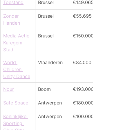
Toestand
Brussel
€149.065
Zonder 
Brussel
€55.695
Handen
Media Actie 
Brussel
€150.000
Kuregem 
Stad
World 
Vlaanderen
€84.000
Children 
Unity Dance
Nour
Boom
€193.000
Safe Space
Antwerpen
€180.000
Koninklijke 
Antwerpen
€100.000
Sporting 