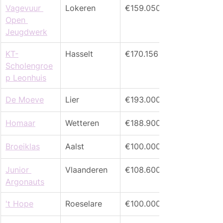
Vagevuur 
Lokeren
€159.050
Open 
Jeugdwerk
KT-
Hasselt
€170.156
Scholengroe
p Leonhuis
De Moeve
Lier
€193.000
Homaar
Wetteren
€188.900
Broeiklas
Aalst
€100.000
Junior 
Vlaanderen
€108.600
Argonauts
't Hope
Roeselare
€100.000