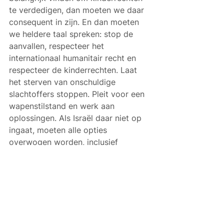
te verdedigen, dan moeten we daar 
consequent in zijn. En dan moeten 
we heldere taal spreken: stop de 
aanvallen, respecteer het 
internationaal humanitair recht en 
respecteer de kinderrechten. Laat 
het sterven van onschuldige 
slachtoffers stoppen. Pleit voor een 
wapenstilstand en werk aan 
oplossingen. Als Israël daar niet op 
ingaat, moeten alle opties 
overwogen worden, inclusief 
procedures bij het Internationaal 
Strafhof en strenge sancties.
Vanuit mijn bevoegdheid als Vlaams 
minister van Jeugd en vanuit mijn 
verantwoordelijkheid voor de 