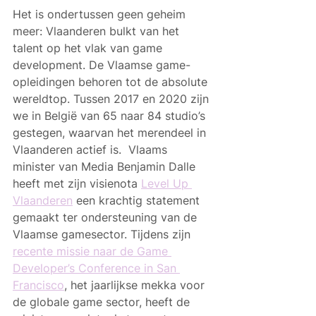
Het is ondertussen geen geheim 
meer: Vlaanderen bulkt van het 
talent op het vlak van game 
development. De Vlaamse game-
opleidingen behoren tot de absolute 
wereldtop. Tussen 2017 en 2020 zijn 
we in België van 65 naar 84 studio’s 
gestegen, waarvan het merendeel in 
Vlaanderen actief is.  Vlaams 
minister van Media Benjamin Dalle 
heeft met zijn visienota 
Level Up 
Vlaanderen
 een krachtig statement 
gemaakt ter ondersteuning van de 
Vlaamse gamesector. Tijdens zijn 
recente missie naar de Game 
Developer’s Conference in San 
Francisco
, het jaarlijkse mekka voor 
de globale game sector, heeft de 