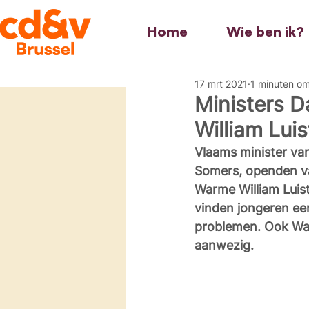
Home
Wie ben ik?
17 mrt 2021
1 minuten om
Ministers 
William Lui
Vlaams minister va
Somers, openden va
Warme William Luist
vinden jongeren een
problemen. Ook War
aanwezig. 