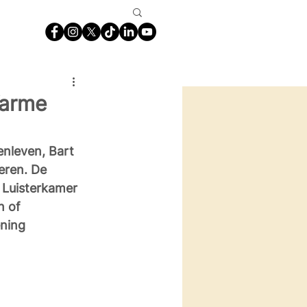
Warme
nleven, Bart 
eren. De 
 Luisterkamer 
n of 
ning 