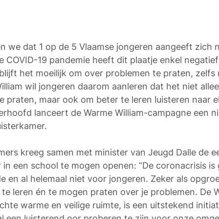
n we dat 1 op de 5 Vlaamse jongeren aangeeft zich n
 De COVID-19 pandemie heeft dit plaatje enkel negatief
blijft het moeilijk om over problemen te praten, zelfs
lliam wil jongeren daarom aanleren dat het niet alleen
e praten, maar ook om beter te leren luisteren naar el
hterhoofd lanceert de Warme William-campagne een nieu
isterkamer. 
mers kreeg samen met minister van Jeugd Dalle de e
 in een school te mogen openen: “De coronacrisis is
e en al helemaal niet voor jongeren. Zeker als opgro
m te leren én te mogen praten over je problemen. De 
hte warme en veilige ruimte, is een uitstekend initiat
l een luisterend oor proberen te zijn voor onze omge