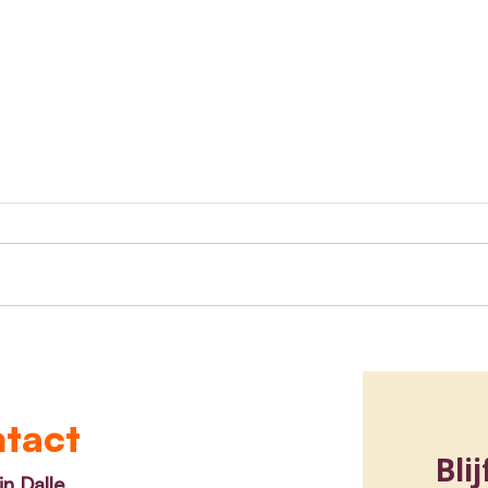
Minister van Jeugd
Belg
Benjamin Dalle presenteert
voor
n
publicatie ‘Naar een
Medi
versterkte relatie tussen
verw
tact
Jongeren en Politie’
n Dalle