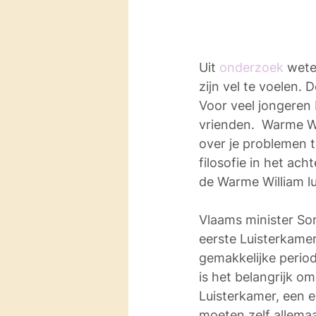
Uit 
onderzoek
 wete
zijn vel te voelen.
Voor veel jongeren 
vrienden.  Warme Wi
over je problemen t
filosofie in het ac
de Warme William lu
Vlaams minister So
eerste Luisterkamer
gemakkelijke period
is het belangrijk o
Luisterkamer, een ec
moeten zelf allemaa