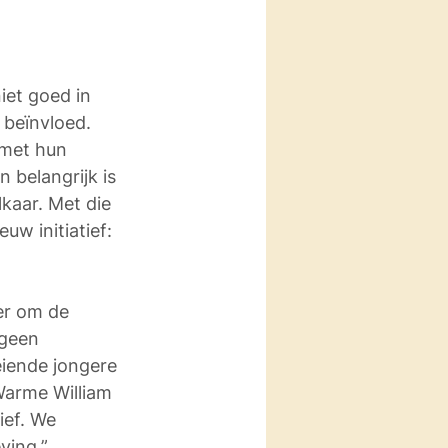
iet goed in 
 beïnvloed. 
 met hun 
 belangrijk is 
kaar. Met die 
w initiatief: 
er om de 
 geen 
eiende jongere 
Warme William 
ief. We 
ving.”