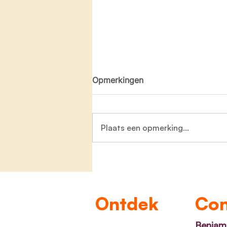
Opmerkingen
Plaats een opmerking...
Zeven nieuwe
jeugdinfrastructuurprojecte
goedgekeurd
Ontdek
Con
Benjami