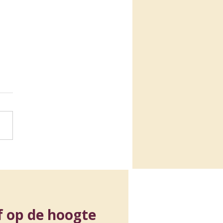
isch EU-
zitterschap Jeugd en
a: een terugblik op de
ezenlijkingen