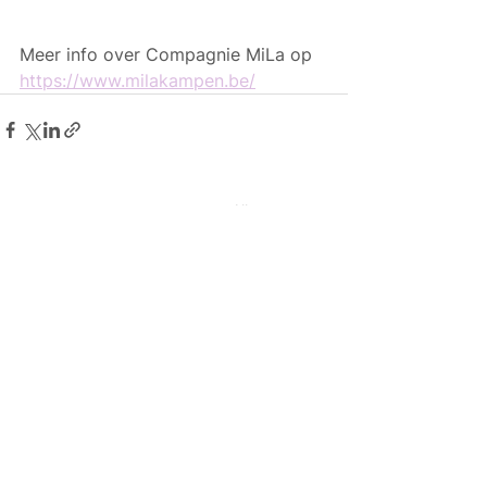
Meer info over Compagnie MiLa op 
https://www.milakampen.be/
Alles weergeven
Gerelateerde posts