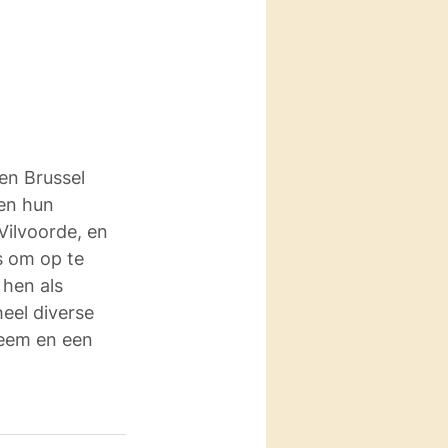
en Brussel 
en hun 
Vilvoorde, en 
s om op te 
hen als 
eel diverse 
leem en een 