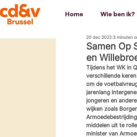
Home
Wie ben ik?
20 dec 2022
3 minuten o
Samen Op St
en Willebro
Tijdens het WK in
verschillende keren
om de voetbalvreugd
jarenlang intergen
jongeren en andere 
wijken zoals Borge
Armoedebestrijding
middelen uit te roll
minister van Armoed