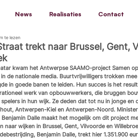
News
Realisaties
Contact
m te lezen
raat trekt naar Brussel, Gent, V
ek
 Qatar kwam het Antwerpse SAAMO-project Samen op 
 in de nationale media. Buurtvrijwilligers trokken mee
e in goede banen te leiden. Hun succes is het result
erationeel werk van opbouwwerkers, die bruggen bou
spelers in hun wijk. Ze deden dat tot nu in jonge en 
rhout, Antwerpen-Kiel en Antwerpen-Noord. Minister
 Benjamin Dalle maakt het mogelijk om dit project m
en naar wijken in Brussel, Gent, Vilvoorde en Willebro
ebestrijding, Benjamin Dalle, trekt hier 1.351.900 eur