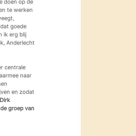
e doen op de 
en te werken 
weegt, 
k dat goede 
k erg blij 
ek, Anderlecht 
 centrale 
waarmee naar 
nen 
jven en zodat 
Dirk 
 de groep van 