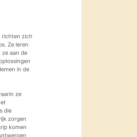
richten zich 
s. Ze leren 
 ze aan de 
soplossingen 
lemen in de 
aarin ze 
et 
 die 
ijk zorgen 
grip komen 
 Antwerpen 