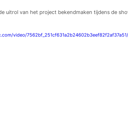
de uitrol van het project bekendmaken tijdens de sh
tic.com/video/7562bf_251cf631a2b24602b3eef82f2af37a51/