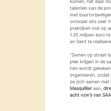
komen, net daar ma
talenten van de jo
met buurtvrijwillig
ontstaat iets zeer m
praktijken ook op a
1.35 miljoen euro t
en Gent te realisere
“Samen op straat i
plek krijgen in de 
hen wordt gekeken.
organiseren, zodat 
ze zich samen met 
Masquillier
 aan,
 dir
acht vzw’s van S