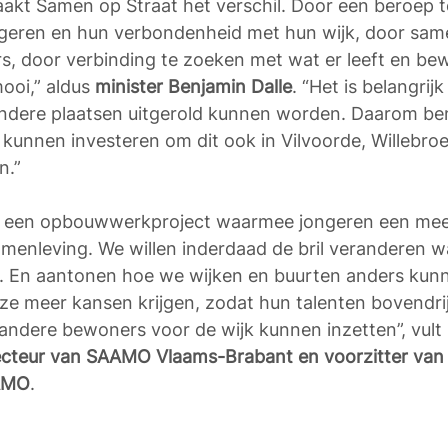
akt Samen op Straat het verschil. Door een beroep t
ngeren en hun verbondenheid met hun wijk, door sam
ers, door verbinding te zoeken met wat er leeft en be
ooi,” aldus 
minister Benjamin Dalle
. “Het is belangrij
ndere plaatsen uitgerold kunnen worden. Daarom ben i
e kunnen investeren om dit ook in Vilvoorde, Willebro
n.”
s een opbouwwerkproject waarmee jongeren een meer
samenleving. We willen inderdaad de bril veranderen 
 En aantonen hoe we wijken en buurten anders kun
ze meer kansen krijgen, zodat hun talenten bovendri
andere bewoners voor de wijk kunnen inzetten”, vult 
ecteur van SAAMO Vlaams-Brabant en voorzitter van
AAMO
.