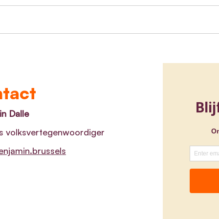
Minister van Jeugd
Belg
Benjamin Dalle presenteert
voor
n
publicatie ‘Naar een
Medi
versterkte relatie tussen
verw
tact
Jongeren en Politie’
n Dalle
s volksvertegenwoordiger
njamin.brussels