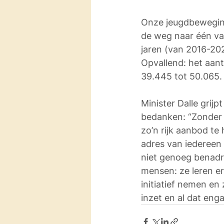
Onze jeugdbeweginge
de weg naar één va
jaren (van 2016-202
Opvallend: het aant
39.445 tot 50.065.
Minister Dalle grij
bedanken: “Zonder d
zo’n rijk aanbod te
adres van iedereen
niet genoeg benadr
mensen: ze leren e
initiatief nemen en
inzet en al dat eng