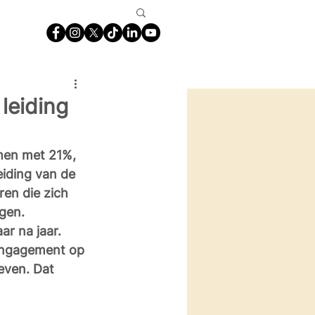
leiding
men met 21%, 
iding van de 
en die zich 
gen. 
ar na jaar. 
 engagement op 
geven. Dat 