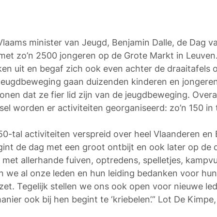
laams minister van Jeugd, Benjamin Dalle, de Dag va
et zo’n 2500 jongeren op de Grote Markt in Leuven.
en uit en begaf zich ook even achter de draaitafels 
eugdbeweging gaan duizenden kinderen en jongeren 
onen dat ze fier lid zijn van de jeugdbeweging. Overal
el worden er activiteiten georganiseerd: zo’n 150 in 
0-tal activiteiten verspreid over heel Vlaanderen en B
nt de dag met een groot ontbijt en ook later op de 
 met allerhande fuiven, optredens, spelletjes, kampvu
en we al onze leden en hun leiding bedanken voor hu
zet. Tegelijk stellen we ons ook open voor nieuwe le
nier ook bij hen begint te ‘kriebelen’.” Lot De Kimpe,