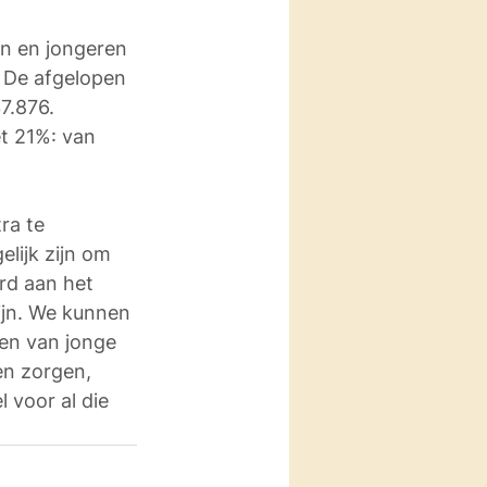
en en jongeren 
 De afgelopen 
7.876. 
t 21%: van 
ra te 
lijk zijn om 
rd aan het 
ijn. We kunnen 
en van jonge 
en zorgen, 
 voor al die 