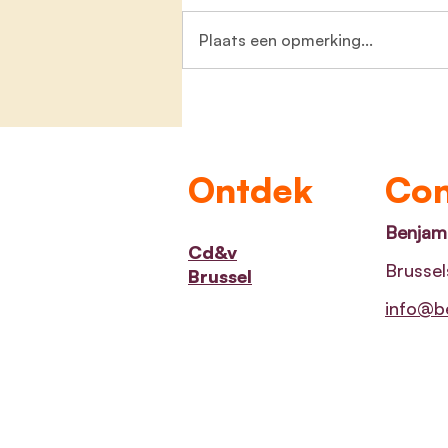
Plaats een opmerking...
Zeven nieuwe
jeugdinfrastructuurprojecte
goedgekeurd
Ontdek
Con
Benjami
Cd&v
Brussel
Brussel
info@be