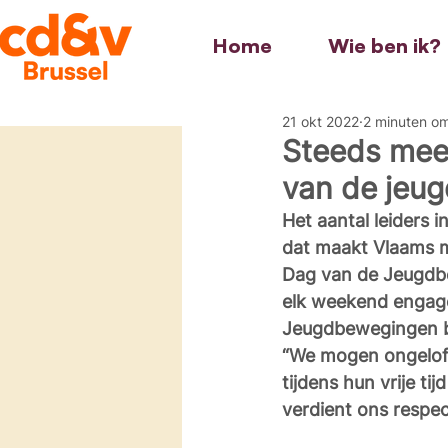
Home
Wie ben ik?
21 okt 2022
2 minuten om
Steeds meer
van de jeu
Het aantal leiders
dat maakt Vlaams m
Dag van de Jeugdbe
elk weekend engage
Jeugdbewegingen bli
“We mogen ongelofe
tijdens hun vrije ti
verdient ons respec