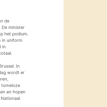
n de 
 De minister 
op het podium. 
in uniform 
 in 
totaal.
russel. In 
dag wordt er 
ren, 
n tomeloze 
den en hopen 
 Nationaal 