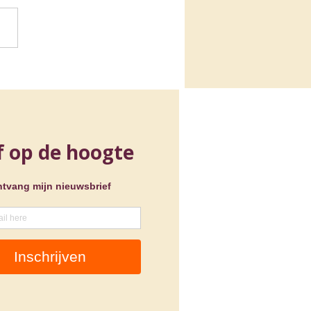
isch EU-
zitterschap Jeugd en
a: een terugblik op de
ezenlijkingen