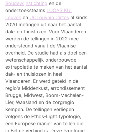
Boudewijnstichting
 en de 
onderzoeksteams 
LUCAS KU 
Leuven
 en 
UCLouvain Cirtes
 al sinds 
2020 metingen uit naar het aantal 
dak- en thuislozen. Voor Vlaanderen 
werden de tellingen in 2022 mee 
ondersteund vanuit de Vlaamse 
overheid. De studie had als doel een 
wetenschappelijk onderbouwde 
extrapolatie te maken van het aantal 
dak- en thuislozen in heel 
Vlaanderen. Er werd geteld in de 
regio's Middenkust, arrondissement 
Brugge, Midwest, Boom-Mechelen-
Lier, Waasland en de zorgregio 
Kempen. De tellingen verliepen 
volgens de Ethos-Light typologie, 
een Europese manier van tellen die 
in België verfijnd is. Deze typologie 