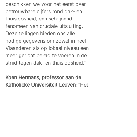
beschikken we voor het eerst over 
betrouwbare cijfers rond dak- en 
thuisloosheid, een schrijnend 
fenomeen van cruciale uitsluiting. 
Deze tellingen bieden ons alle 
nodige gegevens om zowel in heel 
Vlaanderen als op lokaal niveau een 
meer gericht beleid te voeren in de 
strijd tegen dak- en thuisloosheid.”
Koen Hermans, professor aan de 
Katholieke Universiteit Leuven
: “Het 
is de eerste keer dat we een 
wetenschappelijke onderbouwde 
schatting kunnen maken van het 
aantal dak- en thuisloze 
volwassenen en kinderen in 
Vlaanderen. Dit laat toe om op 
Vlaams niveau een gesofisticeerd 