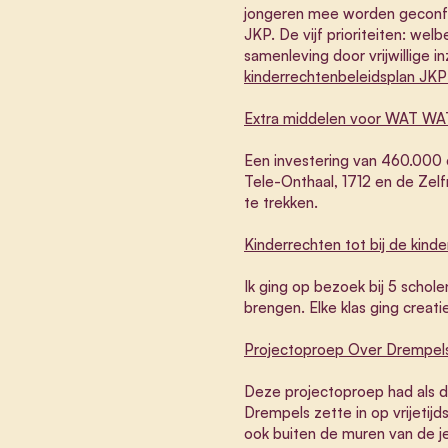
jongeren mee worden geconfro
JKP. De vijf prioriteiten: we
samenleving door vrijwillige in
kinderrechtenbeleidsplan J
Extra middelen voor WAT WAT,
Een investering van 460.000 
Tele-Onthaal, 1712 en de Zelfm
te trekken.
Kinderrechten tot bij de kin
Ik ging op bezoek bij 5 schole
brengen. Elke klas ging creati
Projectoproep Over Drempels: 
Deze projectoproep had als do
Drempels zette in op vrijetij
ook buiten de muren van de j