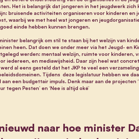
sten. Het is belangrijk dat jongeren in het jeugdwerk zic
jn: bruisende activiteiten organiseren voor kinderen en j
est, waarbij we met heel wat jongeren en jeugdorganisati
en goed einde hebben kunnen brengen.
minister belangrijk om stil te staan bij het welzijn van ki
einen heen. Dat doen we onder meer via het Jeugd- en K
astgelegd werden: mentaal welzijn, ruimte voor kinderen, v
or iedereen, en mediawijsheid. Daar zijn heel wat concret
rd al eens gesteld dat het JKP te veel een verzameling 
beleidsdomeinen. Tijdens deze legislatuur hebben we daa
d aan een budgettair impuls. Denk maar aan de projecten
eur tegen Pesten’ en ‘Nee is altijd oké’
nieuwd naar hoe minister Da