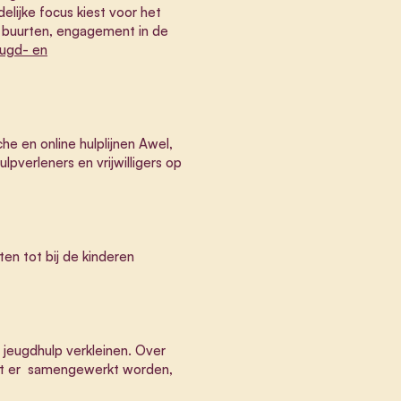
lijke focus kiest voor het
re buurten, engagement in de
eugd- en
e en online hulplijnen Awel,
lpverleners en vrijwilligers op
ten tot bij de kinderen
 jeugdhulp verkleinen. Over
moet er samengewerkt worden,