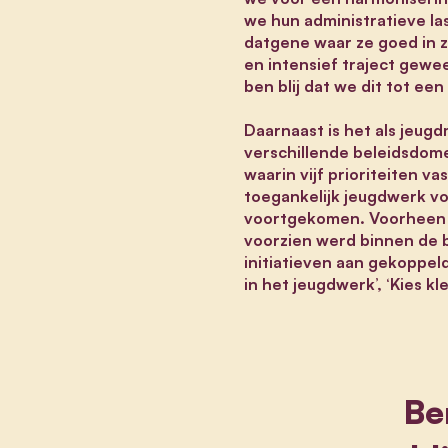
we hun administratieve la
datgene waar ze goed in zi
en intensief traject gewe
ben blij dat we dit tot e
Daarnaast is het als jeugd
verschillende beleidsdom
waarin vijf prioriteiten v
toegankelijk jeugdwerk vo
voortgekomen. Voorheen we
voorzien werd binnen de 
initiatieven aan gekoppel
in het jeugdwerk’, ‘Kies kl
Be