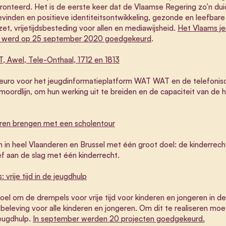
nteerd. Het is de eerste keer dat de Vlaamse Regering zo’n duide
lbevinden en positieve identiteitsontwikkeling, gezonde en leefba
zet, vrijetijdsbesteding voor allen
en mediawijsheid.
Het Vlaams j
KP werd op 25 september 2020 goedgekeurd
.
 Awel, Tele-Onthaal, 1712 en 1813
euro voor het jeugdinformatieplatform WAT WAT en de telefonisch
oordlijn, om hun werking uit te breiden en de capaciteit van de hu
deren brengen met een scholentour
n in heel Vlaanderen en Brussel met één groot doel: de kinderrech
ef aan de slag met één kinderrecht.
vrije tijd in de jeugdhulp
el om de drempels voor vrije tijd voor kinderen en jongeren in de
dsbeleving voor alle kinderen en jongeren. Om dit te realiseren 
eugdhulp.
In september werden 20 projecten goedgekeurd.