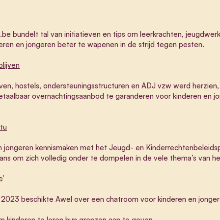
be bundelt tal van initiatieven en tips om leerkrachten, jeugdwer
en en jongeren beter te wapenen in de strijd tegen pesten.
lijven
jven, hostels, ondersteuningsstructuren en ADJ vzw werd herzien,
betaalbaar overnachtingsaanbod te garanderen voor kinderen en j
tu
n jongeren kennismaken met het Jeugd- en Kinderrechtenbeleidsp
ans om zich volledig onder te dompelen in de vele thema’s van he
e
’
i 2023 beschikte Awel over een chatroom voor kinderen en jongere
m kinderen te leren hun grenzen aan te geven