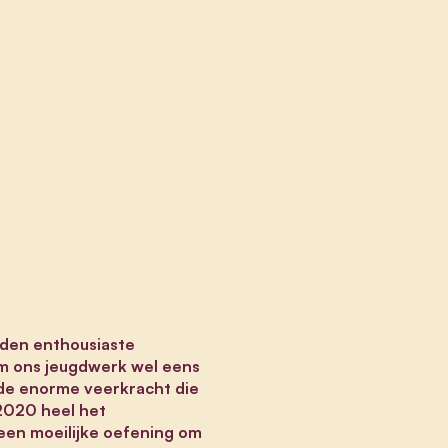
nden enthousiaste
em ons jeugdwerk wel eens
t de enorme veerkracht die
 2020 heel het
een moeilijke oefening om