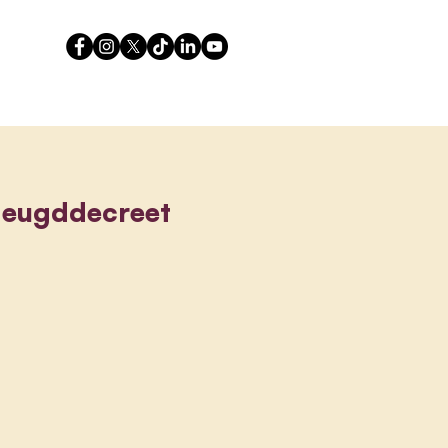
J
eugddecreet