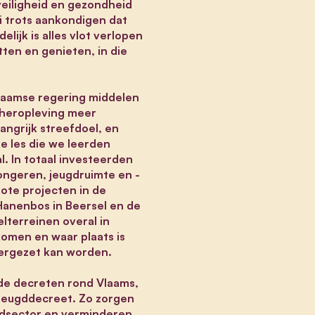
veiligheid en gezondheid
i trots aankondigen dat
ijk is alles vlot verlopen
ten en genieten, in die
laamse regering middelen
e heropleving meer
ngrijk streefdoel, en
ke les die we leerden
. In totaal investeerden
ongeren, jeugdruimte en -
rote projecten in de
Hanenbos in Beersel en de
lterreinen overal in
komen en waar plaats is
dergezet kan worden.
de decreten rond Vlaams,
 Jeugddecreet. Zo zorgen
gdsector en verminderen