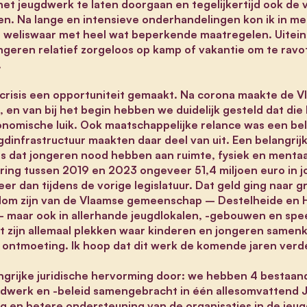
het jeugdwerk te laten doorgaan en tegelijkertijd ook de 
n. Na lange en intensieve onderhandelingen kon ik in me
eliswaar met heel wat beperkende maatregelen. Uiteindel
geren relatief zorgeloos op kamp of vakantie om te ravot
.
crisis een opportuniteit gemaakt. Na corona maakte de V
, en van bij het begin hebben we duidelijk gesteld dat di
nomische luik. Ook maatschappelijke relance was een bela
gdinfrastructuur maakten daar deel van uit. Een belangrij
is dat jongeren nood hebben aan ruimte, fysiek en mentaal
ing tussen 2019 en 2023 ongeveer 51,4 miljoen euro in j
eer dan tijdens de vorige legislatuur. Dat geld ging naar g
ndom zijn van de Vlaamse gemeenschap – Destelheide en 
– maar ook in allerhande jeugdlokalen, -gebouwen en spee
t zijn allemaal plekken waar kinderen en jongeren samen
n ontmoeting. Ik hoop dat dit werk de komende jaren ver
grijke juridische hervorming door: we hebben 4 bestaan
ugdwerk en -beleid samengebracht in één allesomvattend
g en betere ondersteuning van de organisaties in de jeu