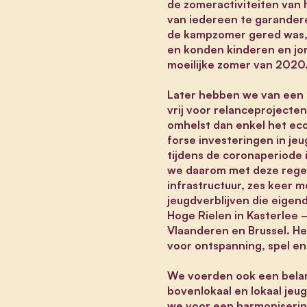
de zomeractiviteiten van 
van iedereen te garandere
de kampzomer gered was, w
en konden kinderen en jon
moeilijke zomer van 2020
Later hebben we van een 
vrij voor relanceprojecten
omhelst dan enkel het eco
forse investeringen in jeu
tijdens de coronaperiode 
we daarom met deze reger
infrastructuur, zes keer m
jeugdverblijven die eige
Hoge Rielen in Kasterlee 
Vlaanderen en Brussel. He
voor ontspanning, spel e
We voerden ook een belan
bovenlokaal en lokaal je
we voor een harmoniserin