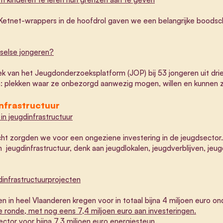
t Ketnet-wrappers in de hoofdrol gaven we een belangrijke boods
sselse jongeren?
k van het Jeugdonderzoeksplatform (JOP) bij 53 jongeren uit drie 
ijn: plekken waar ze onbezorgd aanwezig mogen, willen en kunnen zi
infrastructuur
in jeugdinfrastructuur
cht zorgden we voor een ongeziene investering in de jeugdsector
 jeugdinfrastructuur, denk aan jeugdlokalen, jeugdverblijven, jeug
dinfrastructuurprojecten
n in heel Vlaanderen kregen voor in totaal bijna 4 miljoen euro on
 ronde, met nog eens 7,4 miljoen euro aan investeringen.
ector voor bijna 7,3 miljoen euro energiesteun.