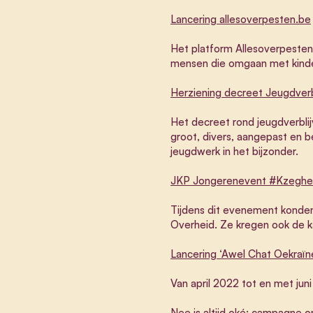
Lancering allesoverpesten.be
Het platform Allesoverpesten.
mensen die omgaan met kinder
Herziening decreet Jeugdverb
Het decreet rond jeugdverbli
groot, divers, aangepast en 
jeugdwerk in het bijzonder.
JKP Jongerenevent #Kzeghe
Tijdens dit evenement konde
Overheid. Ze kregen ook de k
Lancering ‘Awel Chat Oekraïn
Van april 2022 tot en met jun
Nee is altijd oké: campagne o